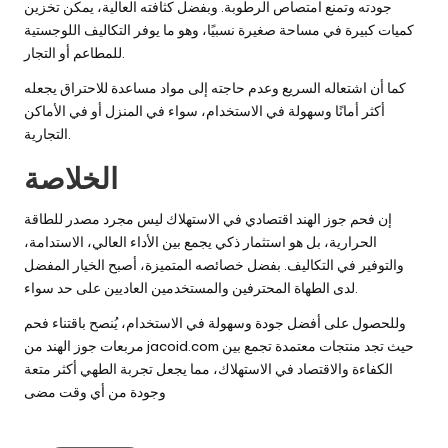
جودته وتمنع امتصاص الرطوبة. وبفضل كثافته العالية، يمكن تخزين
كميات كبيرة في مساحة صغيرة نسبيًا، وهو ما يوفر التكاليف اللوجستية
للمطاعم أو التجار.
كما أن اشتعاله السريع وعدم حاجته إلى مواد مساعدة للاحتراق يجعله
أكثر أمانًا وسهولة في الاستخدام، سواء في المنزل أو في الأماكن
التجارية.
الخلاصة
إن فحم جوز الهند اقتصادي في الاستهلاك ليس مجرد مصدر للطاقة
الحرارية، بل هو استثمار ذكي يجمع بين الأداء العالي، الاستدامة،
والتوفير في التكاليف. بفضل خصائصه المتميزة، أصبح الخيار المفضل
لدى الطهاة المحترفين والمستخدمين العاديين على حد سواء.
وللحصول على أفضل جودة وسهولة في الاستخدام، يُنصح باقتناء فحم
حيث تجد منتجات معتمدة تجمع بين
jacoid.com
مربعات جوز الهند من
الكفاءة والاقتصاد في الاستهلاك، مما يجعل تجربة الطهي أكثر متعة
وجودة من أي وقت مضى