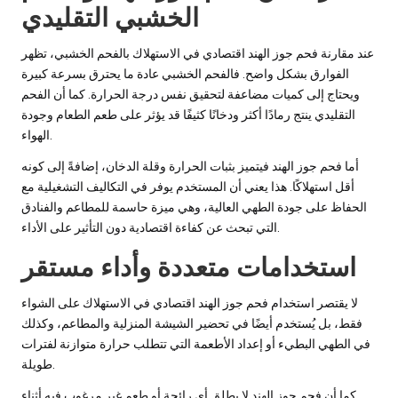
الخشبي التقليدي
عند مقارنة فحم جوز الهند اقتصادي في الاستهلاك بالفحم الخشبي، تظهر
الفوارق بشكل واضح. فالفحم الخشبي عادة ما يحترق بسرعة كبيرة
ويحتاج إلى كميات مضاعفة لتحقيق نفس درجة الحرارة. كما أن الفحم
التقليدي ينتج رمادًا أكثر ودخانًا كثيفًا قد يؤثر على طعم الطعام وجودة
الهواء.
أما فحم جوز الهند فيتميز بثبات الحرارة وقلة الدخان، إضافةً إلى كونه
أقل استهلاكًا. هذا يعني أن المستخدم يوفر في التكاليف التشغيلية مع
الحفاظ على جودة الطهي العالية، وهي ميزة حاسمة للمطاعم والفنادق
التي تبحث عن كفاءة اقتصادية دون التأثير على الأداء.
استخدامات متعددة وأداء مستقر
لا يقتصر استخدام فحم جوز الهند اقتصادي في الاستهلاك على الشواء
فقط، بل يُستخدم أيضًا في تحضير الشيشة المنزلية والمطاعم، وكذلك
في الطهي البطيء أو إعداد الأطعمة التي تتطلب حرارة متوازنة لفترات
طويلة.
كما أن فحم جوز الهند لا يطلق أي رائحة أو طعم غير مرغوب فيه أثناء