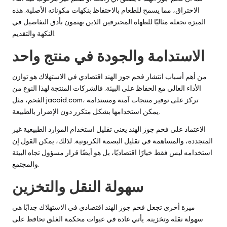
الاحتراق، مما يسمح للطعام بالاحتفاظ بنكهات مكوناته الأصلية. هذه
الميزة تجعله مثاليًا للطهاة المحترفين الذين يهتمون بأدق التفاصيل في
النكهة والتقديم.
الاستدامة والجودة في منتج واحد
من أهم أسباب انتشار فحم جوز الهند اقتصادي في الاستهلاك هو توازن
الأداء العالي مع الحفاظ على البيئة. فالشركات المنتجة لهذا النوع من
، تركز على توفير منتجات آمنة ومستدامة
jacoid.com
الفحم، مثل
يمكن استخدامها بشكل متكرر دون الإضرار بالطبيعة.
الاعتماد على فحم جوز الهند يعني تقليل استخدام الموارد الطبيعية غير
المتجددة، والمساهمة في تقليل البصمة الكربونية. لذلك، يمكن القول إن
استخدامه ليس فقط خيارًا اقتصاديًا، بل هو أيضًا قرار مسؤول تجاه البيئة
والمجتمع.
سهولة النقل والتخزين
ميزة أخرى تجعل فحم جوز الهند اقتصادي في الاستهلاك جذابًا هي
سهولة نقله وتخزينه. يأتي عادة في عبوات محكمة الغلق تحافظ على