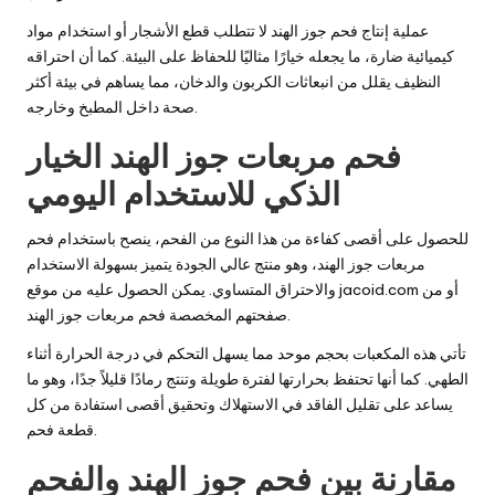
عملية إنتاج فحم جوز الهند لا تتطلب قطع الأشجار أو استخدام مواد
كيميائية ضارة، ما يجعله خيارًا مثاليًا للحفاظ على البيئة. كما أن احتراقه
النظيف يقلل من انبعاثات الكربون والدخان، مما يساهم في بيئة أكثر
صحة داخل المطبخ وخارجه.
فحم مربعات جوز الهند الخيار
الذكي للاستخدام اليومي
للحصول على أقصى كفاءة من هذا النوع من الفحم، ينصح باستخدام فحم
مربعات جوز الهند، وهو منتج عالي الجودة يتميز بسهولة الاستخدام
أو من
jacoid.com
والاحتراق المتساوي. يمكن الحصول عليه من موقع
.
صفحتهم المخصصة
فحم مربعات جوز الهند
تأتي هذه المكعبات بحجم موحد مما يسهل التحكم في درجة الحرارة أثناء
الطهي. كما أنها تحتفظ بحرارتها لفترة طويلة وتنتج رمادًا قليلاً جدًا، وهو ما
يساعد على تقليل الفاقد في الاستهلاك وتحقيق أقصى استفادة من كل
قطعة فحم.
مقارنة بين فحم جوز الهند والفحم