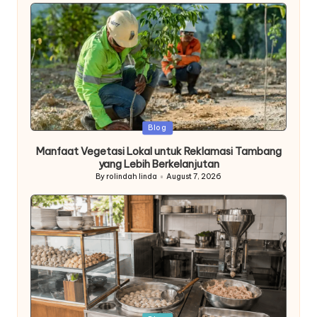
Posted
Blog
in
Manfaat Vegetasi Lokal untuk Reklamasi Tambang
yang Lebih Berkelanjutan
By
rolindah linda
August 7, 2026
Posted
by