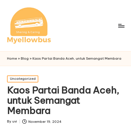
Home
»
Blog
»
Kaos Partai Banda Aceh, untuk Semangat Membara
Posted
Uncategorized
in
Kaos Partai Banda Aceh,
untuk Semangat
Membara
By
uvi
November 19, 2024
Posted
by