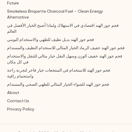
Future
Smokeless Briquette Charcoal Fuel – Clean Energy
Alternative
فحم جوز الهند اقتصادي في الاستهلاك ولماذا أصبح الخيار الأفضل في
العالم
فحم جوز الهند بديل نظيف للطهي والاستخدام اليومي
فحم جوز الهند خفيف الرماد الخيار المثالي للاستخدام النظيف والمستدام
فحم جوز الهند خفيف الوزن وسهل النقل خيار مثالي للتنقل والاستخدام
في كل مكان
فحم جوز الهند للاستخدام في المنتجعات خيار فاخر لتجربة راحة
واستجمام راقية
فحم جوز الهند للشواء الخيار المثالي للطهي الصحي والمستدام
About
Contact Us
Privacy Policy