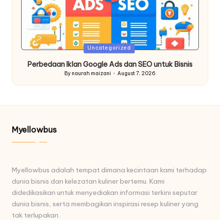
Posted
Uncategorized
in
Perbedaan Iklan Google Ads dan SEO untuk Bisnis
By
naurah maizani
August 7, 2026
Posted
by
Myellowbus
Myellowbus adalah tempat dimana kecintaan kami terhadap
dunia bisnis dan kelezatan kuliner bertemu. Kami
didedikasikan untuk menyediakan informasi terkini seputar
dunia bisnis, serta membagikan inspirasi resep kuliner yang
tak terlupakan.