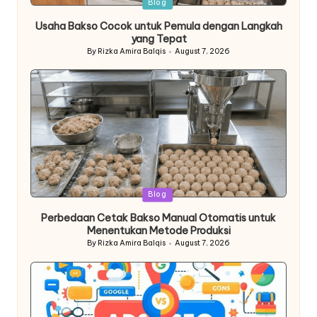
Posted
Blog
in
Usaha Bakso Cocok untuk Pemula dengan Langkah
yang Tepat
By
Rizka Amira Balqis
August 7, 2026
Posted
by
Posted
Blog
in
Perbedaan Cetak Bakso Manual Otomatis untuk
Menentukan Metode Produksi
By
Rizka Amira Balqis
August 7, 2026
Posted
by