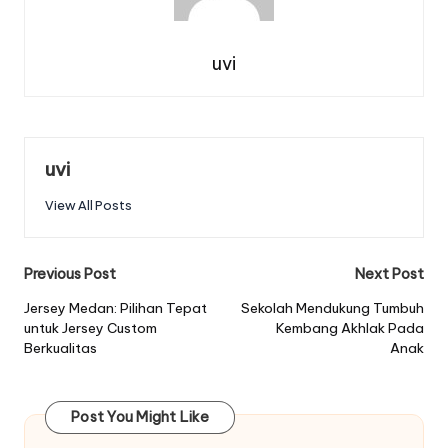
uvi
uvi
View All Posts
Post
Previous Post
Next Post
navigation
Jersey Medan: Pilihan Tepat
Sekolah Mendukung Tumbuh
untuk Jersey Custom
Kembang Akhlak Pada
Berkualitas
Anak
Post You Might Like