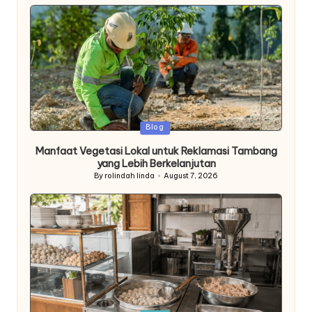
Posted
Blog
in
Manfaat Vegetasi Lokal untuk Reklamasi Tambang
yang Lebih Berkelanjutan
By
rolindah linda
August 7, 2026
Posted
by