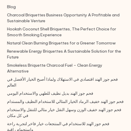
Blog
Charcoal Briquettes Business Opportunity A Profitable and
Sustainable Venture
Hookah Coconut Shell Briquettes, The Perfect Choice for
Smooth Smoking Experience
Natural Clean Burning Briquettes for a Greener Tomorrow
Renewable Energy Briquettes A Sustainable Solution for the
Future
Smokeless Briquette Charcoal Fuel – Clean Energy
Alternative
فحم جوز الهند اقتصادي في الاستهلاك ولماذا أصبح الخيار الأفضل في
العالم
فحم جوز الهند بديل نظيف للطهي والاستخدام اليومي
فحم جوز الهند خفيف الرماد الخيار المثالي للاستخدام النظيف والمستدام
فحم جوز الهند خفيف الوزن وسهل النقل خيار مثالي للتنقل والاستخدام
في كل مكان
فحم جوز الهند للاستخدام في المنتجعات خيار فاخر لتجربة راحة
واستجمام راقية