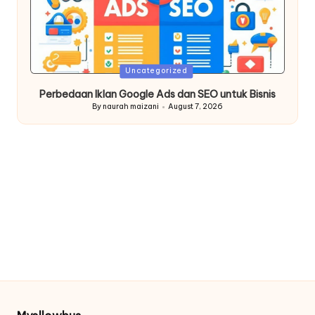
Posted
Uncategorized
in
Perbedaan Iklan Google Ads dan SEO untuk Bisnis
By
naurah maizani
August 7, 2026
Posted
by