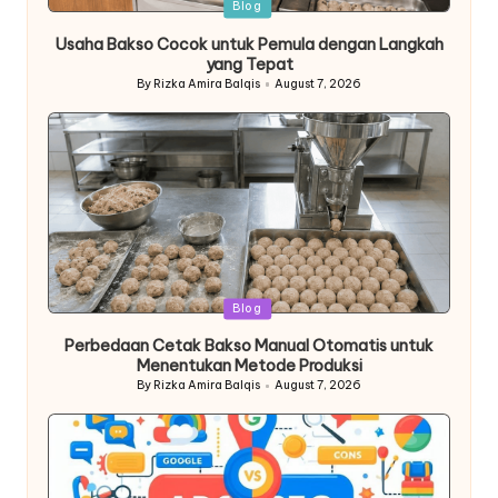
Posted
Blog
in
Usaha Bakso Cocok untuk Pemula dengan Langkah
yang Tepat
By
Rizka Amira Balqis
August 7, 2026
Posted
by
Posted
Blog
in
Perbedaan Cetak Bakso Manual Otomatis untuk
Menentukan Metode Produksi
By
Rizka Amira Balqis
August 7, 2026
Posted
by