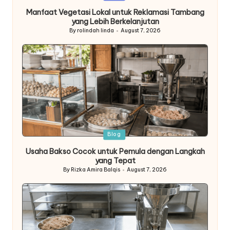
in
Manfaat Vegetasi Lokal untuk Reklamasi Tambang
yang Lebih Berkelanjutan
By
rolindah linda
August 7, 2026
Posted
by
Posted
Blog
in
Usaha Bakso Cocok untuk Pemula dengan Langkah
yang Tepat
By
Rizka Amira Balqis
August 7, 2026
Posted
by