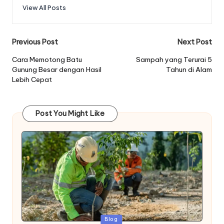
View All Posts
Post
Previous Post
Next Post
navigation
Cara Memotong Batu
Sampah yang Terurai 5
Gunung Besar dengan Hasil
Tahun di Alam
Lebih Cepat
Post You Might Like
Posted
Blog