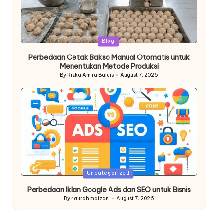
Posted
Blog
in
Perbedaan Cetak Bakso Manual Otomatis untuk
Menentukan Metode Produksi
By
Rizka Amira Balqis
August 7, 2026
Posted
by
Posted
Uncategorized
in
Perbedaan Iklan Google Ads dan SEO untuk Bisnis
By
naurah maizani
August 7, 2026
Posted
by