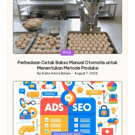
Posted
Blog
in
Perbedaan Cetak Bakso Manual Otomatis untuk
Menentukan Metode Produksi
By
Rizka Amira Balqis
August 7, 2026
Posted
by
Posted
Uncategorized