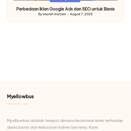
in
Perbedaan Iklan Google Ads dan SEO untuk Bisnis
By
naurah maizani
August 7, 2026
Posted
by
Myellowbus
Myellowbus adalah tempat dimana kecintaan kami terhadap
dunia bisnis dan kelezatan kuliner bertemu. Kami