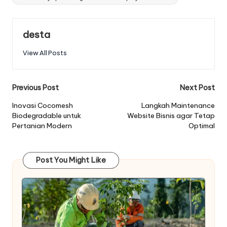
desta
View All Posts
Post
Previous Post
Next Post
navigation
Inovasi Cocomesh
Langkah Maintenance
Biodegradable untuk
Website Bisnis agar Tetap
Pertanian Modern
Optimal
Post You Might Like