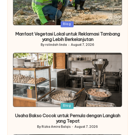
Posted
Blog
in
Manfaat Vegetasi Lokal untuk Reklamasi Tambang
yang Lebih Berkelanjutan
By
rolindah linda
August 7, 2026
Posted
by
Posted
Blog
in
Usaha Bakso Cocok untuk Pemula dengan Langkah
yang Tepat
By
Rizka Amira Balqis
August 7, 2026
Posted
by