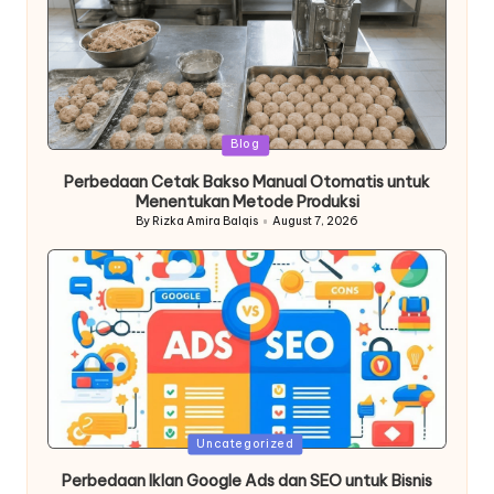
Posted
Blog
in
Perbedaan Cetak Bakso Manual Otomatis untuk
Menentukan Metode Produksi
By
Rizka Amira Balqis
August 7, 2026
Posted
by
Posted
Uncategorized
in
Perbedaan Iklan Google Ads dan SEO untuk Bisnis