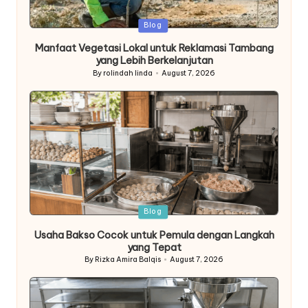
Posted
Blog
in
Manfaat Vegetasi Lokal untuk Reklamasi Tambang
yang Lebih Berkelanjutan
By
rolindah linda
August 7, 2026
Posted
by
Posted
Blog
in
Usaha Bakso Cocok untuk Pemula dengan Langkah
yang Tepat
By
Rizka Amira Balqis
August 7, 2026
Posted
by