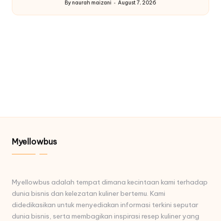
By
naurah maizani
August 7, 2026
Posted
by
Myellowbus
Myellowbus adalah tempat dimana kecintaan kami terhadap
dunia bisnis dan kelezatan kuliner bertemu. Kami
didedikasikan untuk menyediakan informasi terkini seputar
dunia bisnis, serta membagikan inspirasi resep kuliner yang