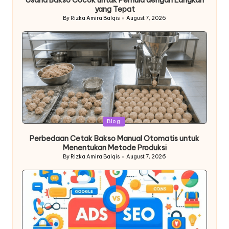
yang Tepat
By
Rizka Amira Balqis
August 7, 2026
Posted
by
Posted
Blog
in
Perbedaan Cetak Bakso Manual Otomatis untuk
Menentukan Metode Produksi
By
Rizka Amira Balqis
August 7, 2026
Posted
by