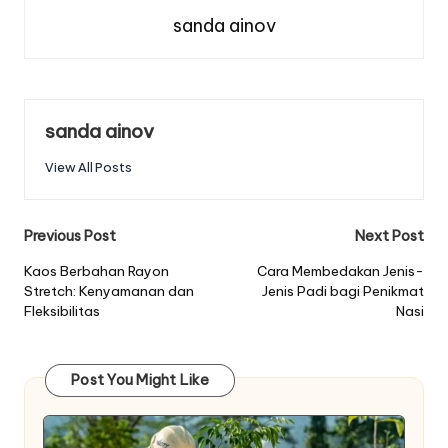
sanda ainov
sanda ainov
View All Posts
Post
Previous Post
Next Post
navigation
Kaos Berbahan Rayon
Cara Membedakan Jenis-
Stretch: Kenyamanan dan
Jenis Padi bagi Penikmat
Fleksibilitas
Nasi
Post You Might Like