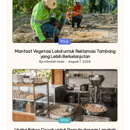
Posted
Blog
in
Manfaat Vegetasi Lokal untuk Reklamasi Tambang
yang Lebih Berkelanjutan
By
rolindah linda
August 7, 2026
Posted
by
Posted
Blog
in
Usaha Bakso Cocok untuk Pemula dengan Langkah