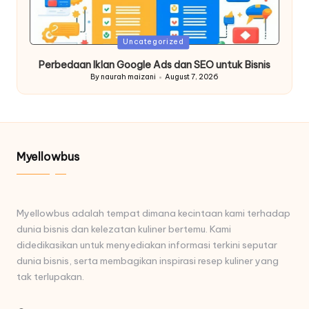
Posted
Uncategorized
in
Perbedaan Iklan Google Ads dan SEO untuk Bisnis
By
naurah maizani
August 7, 2026
Posted
by
Myellowbus
Myellowbus adalah tempat dimana kecintaan kami terhadap
dunia bisnis dan kelezatan kuliner bertemu. Kami
didedikasikan untuk menyediakan informasi terkini seputar
dunia bisnis, serta membagikan inspirasi resep kuliner yang
tak terlupakan.