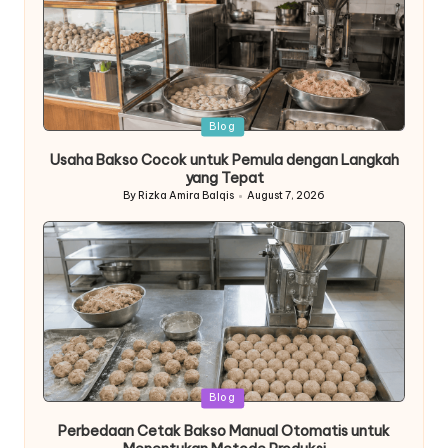
Posted
Blog
in
Usaha Bakso Cocok untuk Pemula dengan Langkah
yang Tepat
By
Rizka Amira Balqis
August 7, 2026
Posted
by
Posted
Blog
in
Perbedaan Cetak Bakso Manual Otomatis untuk