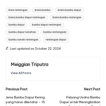
Tags:
binis rentengan
bisnis bumbu
bisnis bumbu dapur
bisnis bumbu dapur rentengan
bisnis bumbu rentengan
bumbu dapur
bumbu dapur rentengan
bumbu dapur rumahan
bumbu rentengaan
bumbu rumah rentengan
rentengan dapur
Last updated on October 22, 2024
Meiggian Triputra
View All Posts
Post
Previous Post
Next Post
navigation
Jenis Bumbu Dapur Kering
Peluang Usaha Bumbu
yang harus diketahui – 15
Dapur untuk Meningkatkan