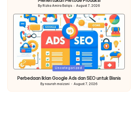
Menentukan Metode Produksi
By
Rizka Amira Balqis
August 7, 2026
Posted
by
Posted
Uncategorized
in
Perbedaan Iklan Google Ads dan SEO untuk Bisnis
By
naurah maizani
August 7, 2026
Posted
by