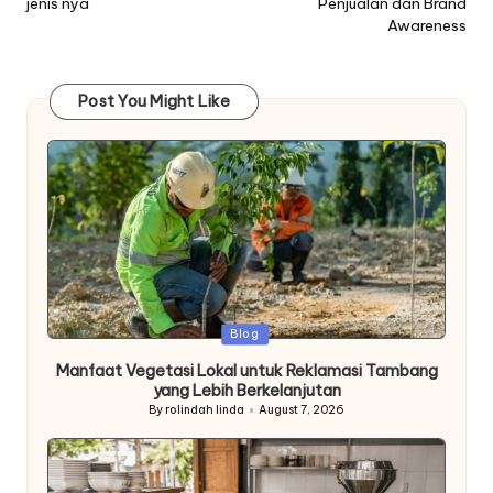
jenis nya
Penjualan dan Brand
Awareness
Post You Might Like
Posted
Blog
in
Manfaat Vegetasi Lokal untuk Reklamasi Tambang
yang Lebih Berkelanjutan
By
rolindah linda
August 7, 2026
Posted
by