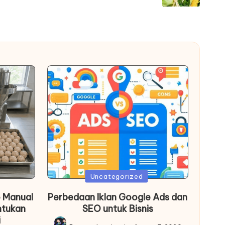
Posted
Uncategorized
in
 Manual
Perbedaan Iklan Google Ads dan
ntukan
SEO untuk Bisnis
i