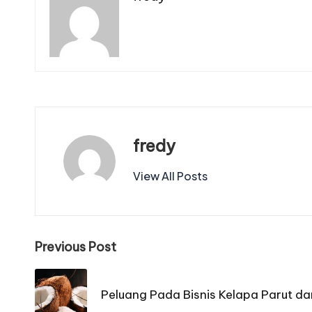
fredy
View All Posts
Post
Previous Post
navigation
Peluang Pada Bisnis Kelapa Parut d