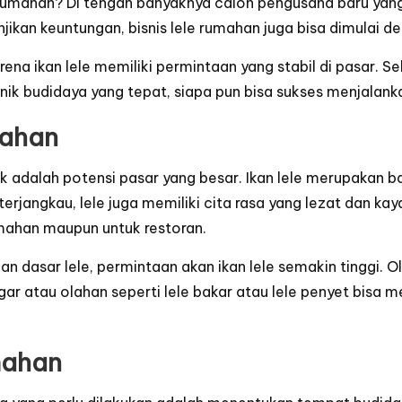
e rumahan? Di tengah banyaknya calon pengusaha baru ya
njikan keuntungan, bisnis lele rumahan juga bisa dimulai d
rena ikan lele memiliki permintaan yang stabil di pasar. S
k budidaya yang tepat, siapa pun bisa sukses menjalankan 
mahan
ik adalah potensi pasar yang besar. Ikan lele merupakan 
terjangkau, lele juga memiliki cita rasa yang lezat dan kay
umahan maupun untuk restoran.
asar lele, permintaan akan ikan lele semakin tinggi. Ol
egar atau olahan seperti lele bakar atau lele penyet bisa
mahan