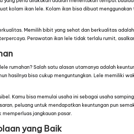
a yang perlu dilakukan adalah menentukan tempat budidaya
at kolam ikan lele. Kolam ikan bisa dibuat menggunakan 
 berkualitas. Memilih bibit yang sehat dan berkualitas adal
terpercaya. Perawatan ikan lele tidak terlalu rumit, asalka
han
 lele rumahan? Salah satu alasan utamanya adalah keuntu
namun hasilnya bisa cukup menguntungkan. Lele memiliki wa
 fleksibel. Kamu bisa memulai usaha ini sebagai usaha sam
saran, peluang untuk mendapatkan keuntungan pun semakin
k memperluas jangkauan pasar.
olaan yang Baik