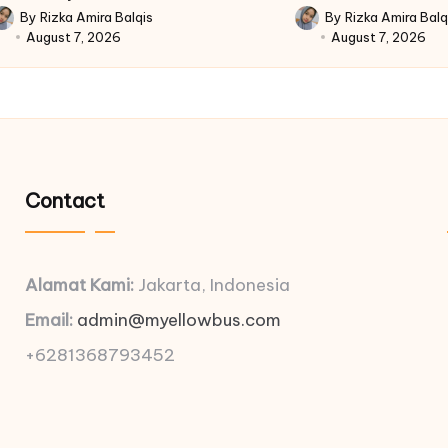
By
Rizka Amira Balqis
By
Rizka Amira Balq
osted
Posted
August 7, 2026
August 7, 2026
y
by
Contact
Alamat Kami:
Jakarta, Indonesia
Email:
admin@myellowbus.com
+6281368793452