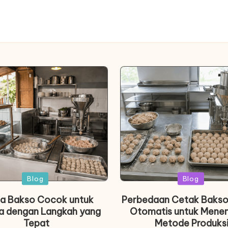
Posted
Posted
Blog
Blog
in
in
a Bakso Cocok untuk
Perbedaan Cetak Bakso
a dengan Langkah yang
Otomatis untuk Mene
Tepat
Metode Produks