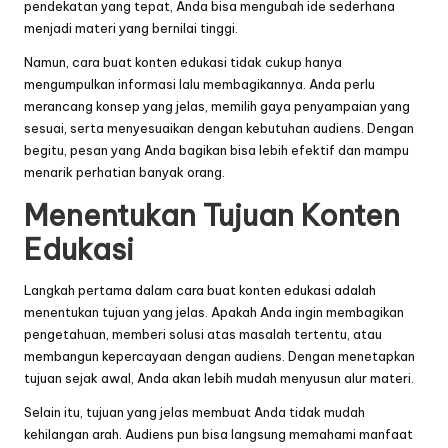
pendekatan yang tepat, Anda bisa mengubah ide sederhana
menjadi materi yang bernilai tinggi.
Namun, cara buat konten edukasi tidak cukup hanya
mengumpulkan informasi lalu membagikannya. Anda perlu
merancang konsep yang jelas, memilih gaya penyampaian yang
sesuai, serta menyesuaikan dengan kebutuhan audiens. Dengan
begitu, pesan yang Anda bagikan bisa lebih efektif dan mampu
menarik perhatian banyak orang.
Menentukan Tujuan Konten
Edukasi
Langkah pertama dalam cara buat konten edukasi adalah
menentukan tujuan yang jelas. Apakah Anda ingin membagikan
pengetahuan, memberi solusi atas masalah tertentu, atau
membangun kepercayaan dengan audiens. Dengan menetapkan
tujuan sejak awal, Anda akan lebih mudah menyusun alur materi.
Selain itu, tujuan yang jelas membuat Anda tidak mudah
kehilangan arah. Audiens pun bisa langsung memahami manfaat