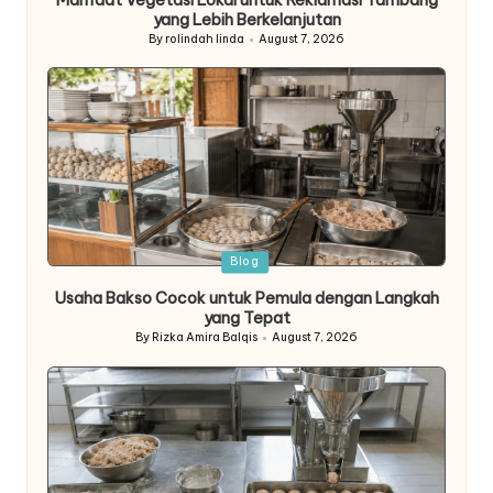
Manfaat Vegetasi Lokal untuk Reklamasi Tambang
yang Lebih Berkelanjutan
By
rolindah linda
August 7, 2026
Posted
by
Posted
Blog
in
Usaha Bakso Cocok untuk Pemula dengan Langkah
yang Tepat
By
Rizka Amira Balqis
August 7, 2026
Posted
by