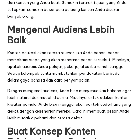
dari konten yang Anda buat. Semakin terarah tujuan yang Anda
tetapkan, semakin besar pula peluang konten Anda disukai
banyak orang.
Mengenal Audiens Lebih
Baik
Konten edukasi akan terasa relevan jika Anda benar-benar
memahami siapa yang akan menerima pesan tersebut. Misalnya,
apakah audiens Anda pelajar, pekerja, atau ibu rumah tangga.
Setiap kelompok tentu membutuhkan pendekatan berbeda
dalam gaya bahasa dan cara penyampaian.
Dengan mengenal audiens, Anda bisa menyesuaikan bahasa agar
lebih natural dan mudah dicerna. Misalnya, untuk
edukasi konten
kreator pemula
, Anda bisa menggunakan contoh sederhana yang
dekat dengan keseharian mereka. Cara ini membuat pesan Anda
lebih mudah dipahami dan terasa dekat.
Buat Konsep Konten