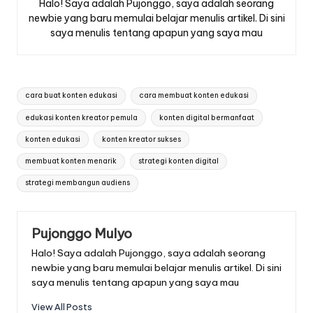
Halo! Saya adalah Pujonggo, saya adalah seorang
newbie yang baru memulai belajar menulis artikel. Di sini
saya menulis tentang apapun yang saya mau
Tags:
cara buat konten edukasi
cara membuat konten edukasi
edukasi konten kreator pemula
konten digital bermanfaat
konten edukasi
konten kreator sukses
membuat konten menarik
strategi konten digital
strategi membangun audiens
Pujonggo Mulyo
Halo! Saya adalah Pujonggo, saya adalah seorang
newbie yang baru memulai belajar menulis artikel. Di sini
saya menulis tentang apapun yang saya mau
View All Posts