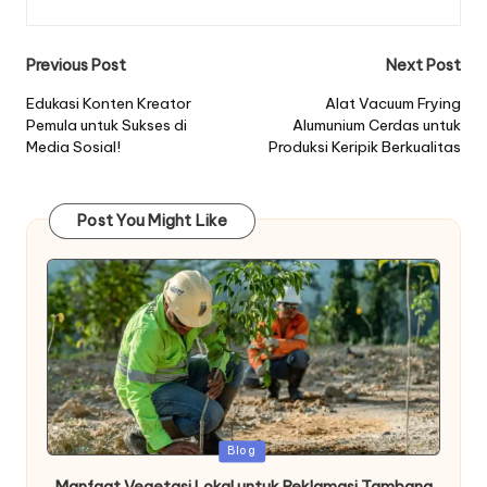
Post
Previous Post
Next Post
navigation
Edukasi Konten Kreator
Alat Vacuum Frying
Pemula untuk Sukses di
Alumunium Cerdas untuk
Media Sosial!
Produksi Keripik Berkualitas
Post You Might Like
Posted
Blog
in