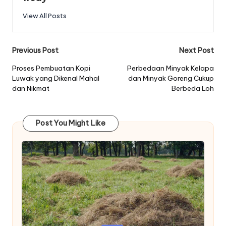
View All Posts
Post
Previous Post
Next Post
navigation
Proses Pembuatan Kopi
Perbedaan Minyak Kelapa
Luwak yang Dikenal Mahal
dan Minyak Goreng Cukup
dan Nikmat
Berbeda Loh
Post You Might Like