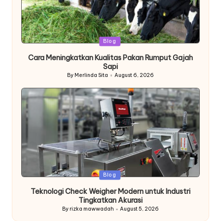
Posted
Blog
in
Cara Meningkatkan Kualitas Pakan Rumput Gajah
Sapi
By
Merlinda Sita
August 6, 2026
Posted
by
Posted
Blog
in
Teknologi Check Weigher Modern untuk Industri
Tingkatkan Akurasi
By
rizka mawwadah
August 5, 2026
Posted
by