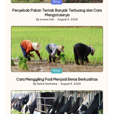
Posted
Blog
in
Penyebab Pakan Ternak Banyak Terbuang dan Cara
Mengatasinya
By
evana hati
August 6, 2026
Posted
by
Posted
Blog
in
Cara Menggiling Padi Menjadi Beras Berkualitas
By
Salna Haritama
August 6, 2026
Posted
by