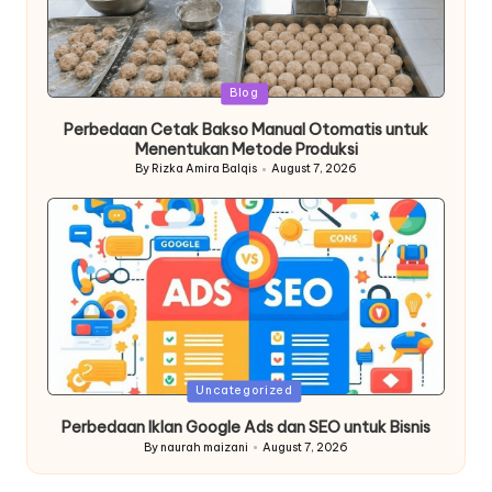
Posted
Blog
in
Perbedaan Cetak Bakso Manual Otomatis untuk
Menentukan Metode Produksi
By
Rizka Amira Balqis
August 7, 2026
Posted
by
Posted
Uncategorized
in
Perbedaan Iklan Google Ads dan SEO untuk Bisnis
By
naurah maizani
August 7, 2026
Posted
by