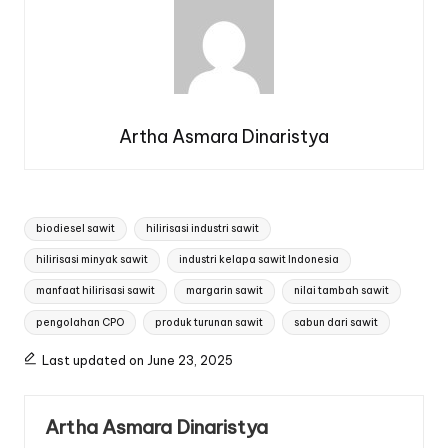
Artha Asmara Dinaristya
Tags:
biodiesel sawit
hilirisasi industri sawit
hilirisasi minyak sawit
industri kelapa sawit Indonesia
manfaat hilirisasi sawit
margarin sawit
nilai tambah sawit
pengolahan CPO
produk turunan sawit
sabun dari sawit
Last updated on June 23, 2025
Artha Asmara Dinaristya