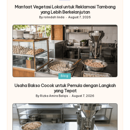
in
Manfaat Vegetasi Lokal untuk Reklamasi Tambang
yang Lebih Berkelanjutan
By
rolindah linda
August 7, 2026
Posted
by
Posted
Blog
in
Usaha Bakso Cocok untuk Pemula dengan Langkah
yang Tepat
By
Rizka Amira Balqis
August 7, 2026
Posted
by