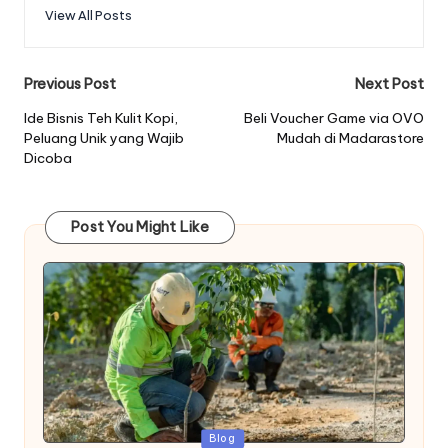
View All Posts
Post
Previous Post
Next Post
navigation
Ide Bisnis Teh Kulit Kopi,
Beli Voucher Game via OVO
Peluang Unik yang Wajib
Mudah di Madarastore
Dicoba
Post You Might Like
Posted
Blog