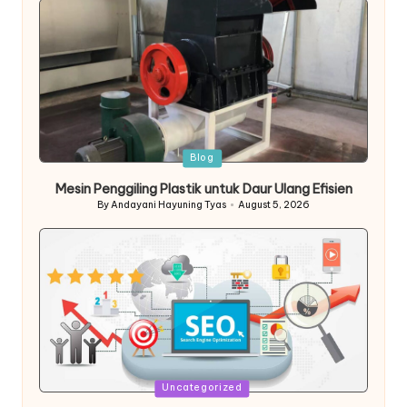
Posted
Blog
in
Mesin Penggiling Plastik untuk Daur Ulang Efisien
By
Andayani Hayuning Tyas
August 5, 2026
Posted
by
Posted
Uncategorized
in