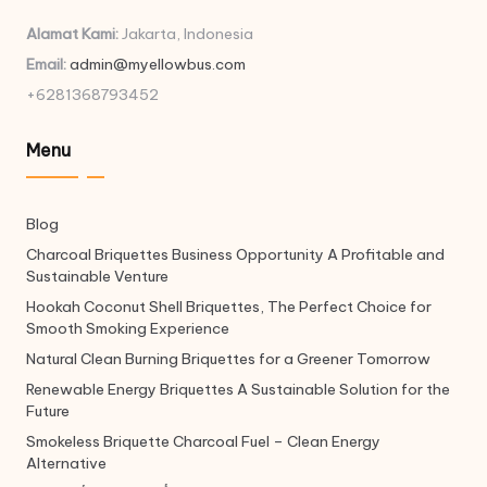
Alamat Kami:
Jakarta, Indonesia
Email:
admin@myellowbus.com
+6281368793452
Menu
Blog
Charcoal Briquettes Business Opportunity A Profitable and
Sustainable Venture
Hookah Coconut Shell Briquettes, The Perfect Choice for
Smooth Smoking Experience
Natural Clean Burning Briquettes for a Greener Tomorrow
Renewable Energy Briquettes A Sustainable Solution for the
Future
Smokeless Briquette Charcoal Fuel – Clean Energy
Alternative