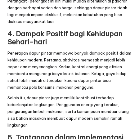
Perangkat-perangkat ini kini mulai mudah ditemukan di pasaran
dengan berbagai varian dan harga, sehingga dapur pintar tidak
lagi menjadi impian eksklusif, melainkan kebutuhan yang bisa
diakses masyarakat luas.
4. Dampak Positif bagi Kehidupan
Sehari-hari
Penerapan dapur pintar membawa banyak dampak positif dalam
kehidupan modern. Pertama, aktivitas memasak menjadi lebih
cepat dan menyenangkan. Kedua, kontrol energi yang efisien
membantu mengurangi biaya listrik bulanan. Ketiga, gaya hidup
sehat lebih mudah diterapkan karena dapur pintar bisa
memantau pola konsumsi makanan pengguna.
Selain itu, dapur pintar juga memiliki kontribusi terhadap
keberlanjutan lingkungan. Penggunaan energi yang terukur,
pengurangan limbah makanan, serta kemampuan mendaur ulang
sisa bahan masakan membuat dapur modern semakin ramah
lingkungan.
5. Tantangan dalam Implementasi