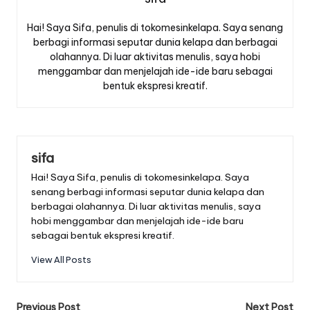
Hai! Saya Sifa, penulis di tokomesinkelapa. Saya senang
berbagi informasi seputar dunia kelapa dan berbagai
olahannya. Di luar aktivitas menulis, saya hobi
menggambar dan menjelajah ide-ide baru sebagai
bentuk ekspresi kreatif.
sifa
Hai! Saya Sifa, penulis di tokomesinkelapa. Saya
senang berbagi informasi seputar dunia kelapa dan
berbagai olahannya. Di luar aktivitas menulis, saya
hobi menggambar dan menjelajah ide-ide baru
sebagai bentuk ekspresi kreatif.
View All Posts
Post
Previous Post
Next Post