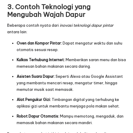
3. Contoh Teknologi yang
Mengubah Wajah Dapur
Beberapa contoh nyata dari
inovasi teknologi dapur pintar
antara lain:
Oven dan Kompor Pintar:
Dapat mengatur waktu dan suhu
otomatis sesuai resep.
Kulkas Terhubung Internet:
Memberikan saran menu dan bisa
memesan bahan makanan secara daring.
Asisten Suara Dapur:
Seperti Alexa atau Google Assistant
yang membantu mencari resep, mengatur timer, hingga
memutar musik saat memasak.
Alat Pengukur Gizi:
Timbangan digital yang terhubung ke
aplikasi gizi untuk membantu menjaga pola makan sehat.
Robot Dapur Otomatis:
Mampu memotong, mengaduk, dan
memasak bahan makanan secara mandiri.