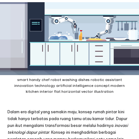
smart handy chef robot washing dishes robotic assistant
innovation technology artificial intelligence concept modern
kitchen interior flat horizontal vector illustration
Dalam era digital yang semakin maju, konsep rumah pintar kini
tidak hanya terbatas pada ruang tamu atau kamar tidur. Dapur
pun ikut mengalami transformasi besar melalui hadirnya
inovasi
teknologi dapur pintar
. Konsep ini menghadirkan berbagai