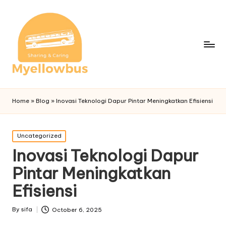
Home
»
Blog
»
Inovasi Teknologi Dapur Pintar Meningkatkan Efisiensi
Posted
Uncategorized
in
Inovasi Teknologi Dapur
Pintar Meningkatkan
Efisiensi
By
sifa
October 6, 2025
Posted
by