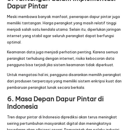
Dapur Pintar
Meski membawa banyak manfaat, penerapan dapur pintar juga
memiliki tantangan. Harga perangkat yang masih relatif tinggi
menjadi salah satu kendala utama. Selain itu, diperlukan jaringan
internet yang stabil agar seluruh perangkat dapat berfungsi
optimal.
Keamanan data juga menjadi perhatian penting. Karena semua
perangkat terhubung dengan internet, risiko kebocoran data
pengguna bisa terjadi jika sistem keamanan tidak diperkuat.
Untuk mengatasi hal ini, pengguna disarankan memilih perangkat
dari produsen terpercaya yang memiliki sistem enkripsi kuat dan
pembaruan perangkat lunak secara berkala.
6. Masa Depan Dapur Pintar di
Indonesia
Tren dapur pintar di Indonesia diprediksi akan terus meningkat
seiring pertumbuhan masyarakat digital dan meningkatnya
kesadaran akan efisiensi energi. Pemerintah dan pelaku industri