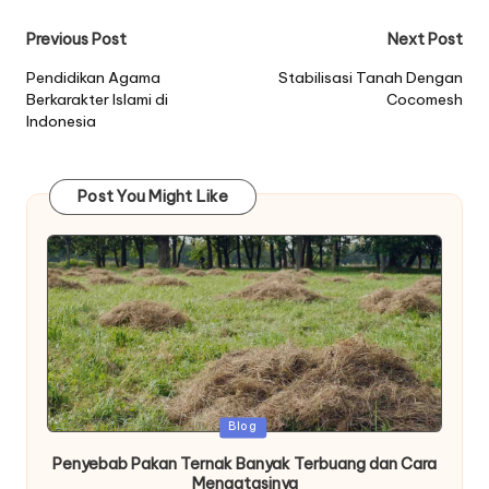
Post
Previous Post
Next Post
navigation
Pendidikan Agama
Stabilisasi Tanah Dengan
Berkarakter Islami di
Cocomesh
Indonesia
Post You Might Like
Posted
Blog
in
Penyebab Pakan Ternak Banyak Terbuang dan Cara
Mengatasinya