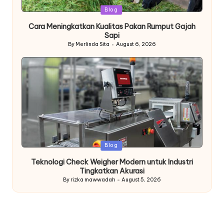
Posted
Blog
in
Cara Meningkatkan Kualitas Pakan Rumput Gajah
Sapi
By
Merlinda Sita
August 6, 2026
Posted
by
Posted
Blog
in
Teknologi Check Weigher Modern untuk Industri
Tingkatkan Akurasi
By
rizka mawwadah
August 5, 2026
Posted
by