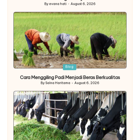
By
evana hati
August 6, 2026
Posted
by
Posted
Blog
in
Cara Menggiling Padi Menjadi Beras Berkualitas
By
Salna Haritama
August 6, 2026
Posted
by