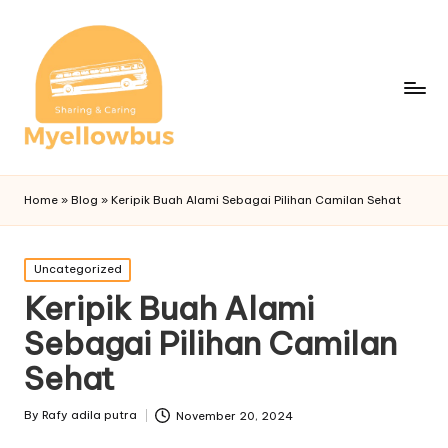
Home
»
Blog
»
Keripik Buah Alami Sebagai Pilihan Camilan Sehat
Posted
Uncategorized
in
Keripik Buah Alami
Sebagai Pilihan Camilan
Sehat
By
Rafy adila putra
November 20, 2024
Posted
by