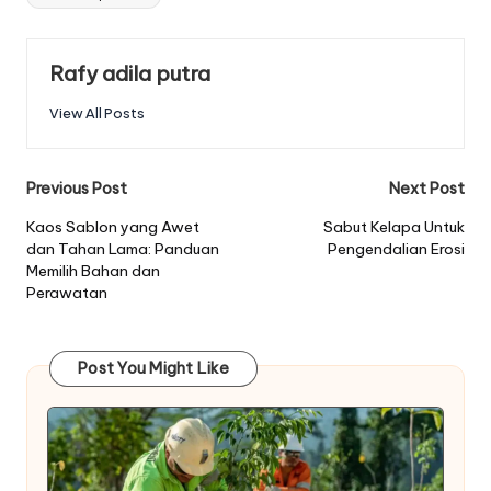
Rafy adila putra
View All Posts
Post
Previous Post
Next Post
navigation
Kaos Sablon yang Awet
Sabut Kelapa Untuk
dan Tahan Lama: Panduan
Pengendalian Erosi
Memilih Bahan dan
Perawatan
Post You Might Like