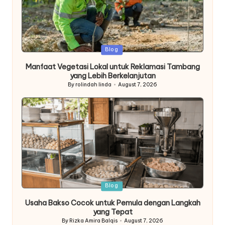
Posted
Blog
in
Manfaat Vegetasi Lokal untuk Reklamasi Tambang
yang Lebih Berkelanjutan
By
rolindah linda
August 7, 2026
Posted
by
Posted
Blog
in
Usaha Bakso Cocok untuk Pemula dengan Langkah
yang Tepat
By
Rizka Amira Balqis
August 7, 2026
Posted