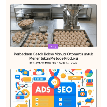
by
Posted
Blog
in
Perbedaan Cetak Bakso Manual Otomatis untuk
Menentukan Metode Produksi
By
Rizka Amira Balqis
August 7, 2026
Posted
by