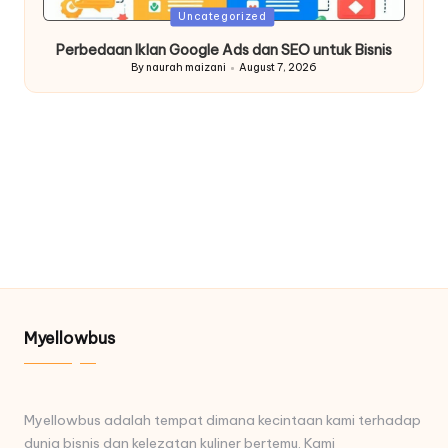
Posted
Uncategorized
in
Perbedaan Iklan Google Ads dan SEO untuk Bisnis
By
naurah maizani
August 7, 2026
Posted
by
Myellowbus
Myellowbus adalah tempat dimana kecintaan kami terhadap
dunia bisnis dan kelezatan kuliner bertemu. Kami