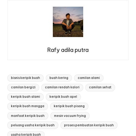
Rafy adila putra
Tags:
bisnis keripik buah
buah kering
camilan alami
camilan bergizi
camilan rendah kalori
camilan sehat
keripik buah alami
keripik buah apel
keripik buah mangga
keripik buah pisang
manfaat keripik buah
mesin vacuum frying
peluang usaha keripik buah
proses pembuatan keripik buah
usaha keripik buah