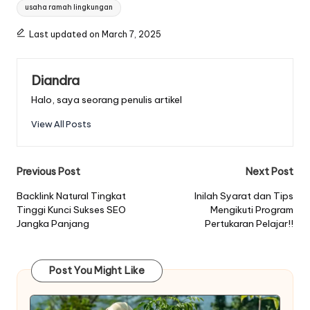
usaha ramah lingkungan
Last updated on March 7, 2025
Diandra
Halo, saya seorang penulis artikel
View All Posts
Post
Previous Post
Next Post
navigation
Backlink Natural Tingkat
Inilah Syarat dan Tips
Tinggi Kunci Sukses SEO
Mengikuti Program
Jangka Panjang
Pertukaran Pelajar!!
Post You Might Like