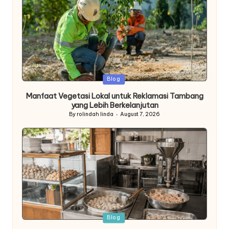
Posted
Blog
in
Manfaat Vegetasi Lokal untuk Reklamasi Tambang
yang Lebih Berkelanjutan
By
rolindah linda
August 7, 2026
Posted
by
Posted
Blog
in