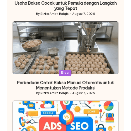
Usaha Bakso Cocok untuk Pemula dengan Langkah
yang Tepat
By
Rizka Amira Balqis
August 7, 2026
Posted
by
Posted
Blog
in
Perbedaan Cetak Bakso Manual Otomatis untuk
Menentukan Metode Produksi
By
Rizka Amira Balqis
August 7, 2026
Posted
by