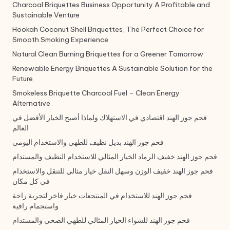
Charcoal Briquettes Business Opportunity A Profitable and
Sustainable Venture
Hookah Coconut Shell Briquettes, The Perfect Choice for
Smooth Smoking Experience
Natural Clean Burning Briquettes for a Greener Tomorrow
Renewable Energy Briquettes A Sustainable Solution for the
Future
Smokeless Briquette Charcoal Fuel – Clean Energy
Alternative
فحم جوز الهند اقتصادي في الاستهلاك ولماذا أصبح الخيار الأفضل في
العالم
فحم جوز الهند بديل نظيف للطهي والاستخدام اليومي
فحم جوز الهند خفيف الرماد الخيار المثالي للاستخدام النظيف والمستدام
فحم جوز الهند خفيف الوزن وسهل النقل خيار مثالي للتنقل والاستخدام
في كل مكان
فحم جوز الهند للاستخدام في المنتجعات خيار فاخر لتجربة راحة
واستجمام راقية
فحم جوز الهند للشواء الخيار المثالي للطهي الصحي والمستدام