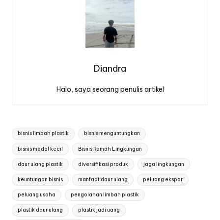
Diandra
Halo, saya seorang penulis artikel
Tags:
bisnis limbah plastik
bisnis menguntungkan
bisnis modal kecil
Bisnis Ramah Lingkungan
daur ulang plastik
diversifikasi produk
jaga lingkungan
keuntungan bisnis
manfaat daur ulang
peluang ekspor
peluang usaha
pengolahan limbah plastik
plastik daur ulang
plastik jadi uang