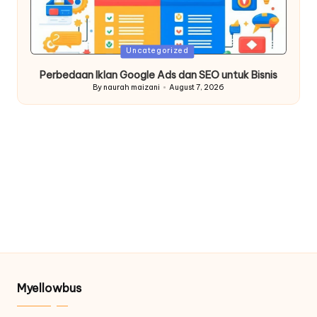
Posted
Uncategorized
in
Perbedaan Iklan Google Ads dan SEO untuk Bisnis
By
naurah maizani
August 7, 2026
Posted
by
Myellowbus