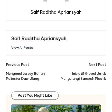
Saif Raditha Apriansyah
Saif Raditha Apriansyah
View All Posts
Post
Previous Post
Next Post
navigation
Mengenal Jersey Bahan
Inisiatif Global Untuk
Poliester Daur Ulang
Mengurangi Sampah Plastik
Post You Might Like