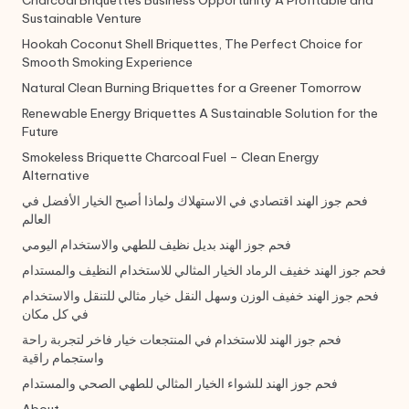
Charcoal Briquettes Business Opportunity A Profitable and
Sustainable Venture
Hookah Coconut Shell Briquettes, The Perfect Choice for
Smooth Smoking Experience
Natural Clean Burning Briquettes for a Greener Tomorrow
Renewable Energy Briquettes A Sustainable Solution for the
Future
Smokeless Briquette Charcoal Fuel – Clean Energy
Alternative
فحم جوز الهند اقتصادي في الاستهلاك ولماذا أصبح الخيار الأفضل في
العالم
فحم جوز الهند بديل نظيف للطهي والاستخدام اليومي
فحم جوز الهند خفيف الرماد الخيار المثالي للاستخدام النظيف والمستدام
فحم جوز الهند خفيف الوزن وسهل النقل خيار مثالي للتنقل والاستخدام
في كل مكان
فحم جوز الهند للاستخدام في المنتجعات خيار فاخر لتجربة راحة
واستجمام راقية
فحم جوز الهند للشواء الخيار المثالي للطهي الصحي والمستدام