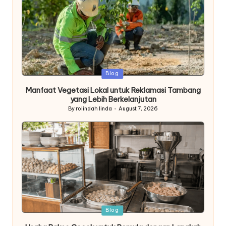
Posted
Blog
in
Manfaat Vegetasi Lokal untuk Reklamasi Tambang
yang Lebih Berkelanjutan
By
rolindah linda
August 7, 2026
Posted
by
Posted
Blog
in