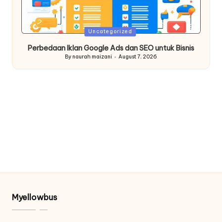
Posted
Uncategorized
in
Perbedaan Iklan Google Ads dan SEO untuk Bisnis
By
naurah maizani
August 7, 2026
Posted
by
Myellowbus