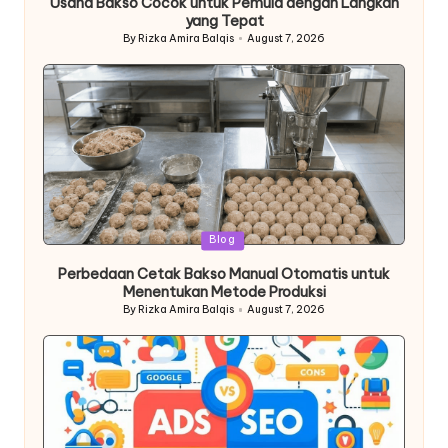
Usaha Bakso Cocok untuk Pemula dengan Langkah
yang Tepat
By
Rizka Amira Balqis
August 7, 2026
Posted
by
Posted
Blog
in
Perbedaan Cetak Bakso Manual Otomatis untuk
Menentukan Metode Produksi
By
Rizka Amira Balqis
August 7, 2026
Posted
by