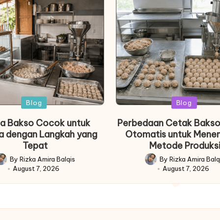
Posted
Posted
Blog
Blog
in
in
a Bakso Cocok untuk
Perbedaan Cetak Bakso
a dengan Langkah yang
Otomatis untuk Mene
Tepat
Metode Produks
By
Rizka Amira Balqis
By
Rizka Amira Balq
osted
Posted
August 7, 2026
August 7, 2026
y
by