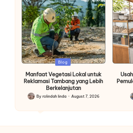
Posted
Blog
in
Manfaat Vegetasi Lokal untuk
Usah
Reklamasi Tambang yang Lebih
Pemul
Berkelanjutan
By
rolindah linda
August 7, 2026
Posted
P
by
b