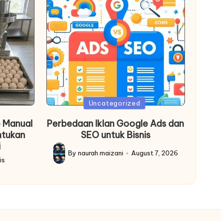
Posted
Uncategorized
in
 Manual
Perbedaan Iklan Google Ads dan
ntukan
SEO untuk Bisnis
i
By
naurah maizani
August 7, 2026
Posted
is
by