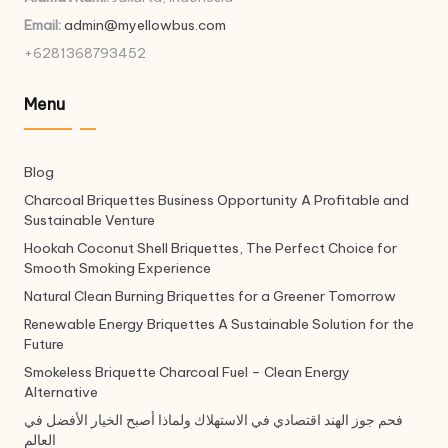
Email:
admin@myellowbus.com
+6281368793452
Menu
Blog
Charcoal Briquettes Business Opportunity A Profitable and
Sustainable Venture
Hookah Coconut Shell Briquettes, The Perfect Choice for
Smooth Smoking Experience
Natural Clean Burning Briquettes for a Greener Tomorrow
Renewable Energy Briquettes A Sustainable Solution for the
Future
Smokeless Briquette Charcoal Fuel – Clean Energy
Alternative
فحم جوز الهند اقتصادي في الاستهلاك ولماذا أصبح الخيار الأفضل في
العالم