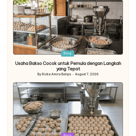
Posted
Blog
in
Usaha Bakso Cocok untuk Pemula dengan Langkah
yang Tepat
By
Rizka Amira Balqis
August 7, 2026
Posted
by
Posted
Blog