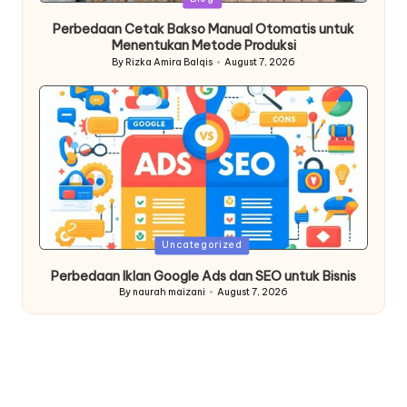
in
Perbedaan Cetak Bakso Manual Otomatis untuk
Menentukan Metode Produksi
By
Rizka Amira Balqis
August 7, 2026
Posted
by
Posted
Uncategorized
in
Perbedaan Iklan Google Ads dan SEO untuk Bisnis
By
naurah maizani
August 7, 2026
Posted
by