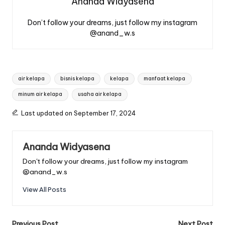
Ananda Widyasena
Don’t follow your dreams, just follow my instagram
@anand_w.s
Tags:
air kelapa
bisnis kelapa
kelapa
manfaat kelapa
minum air kelapa
usaha air kelapa
Last updated on September 17, 2024
Ananda Widyasena
Don't follow your dreams, just follow my instagram
@anand_w.s
View All Posts
Previous Post
Next Post