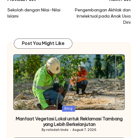
Post
navigation
Sekolah dengan Nilai-Nilai
Pengembangan Akhlak dan
Islami
Intelektual pada Anak Usia
Dini
Post You Might Like
Posted
Blog
in
Manfaat Vegetasi Lokal untuk Reklamasi Tambang
yang Lebih Berkelanjutan
By
rolindah linda
August 7, 2026
Posted
by