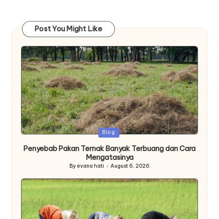
Post You Might Like
Posted
Blog
in
Penyebab Pakan Ternak Banyak Terbuang dan Cara
Mengatasinya
By
evana hati
August 6, 2026
Posted
by