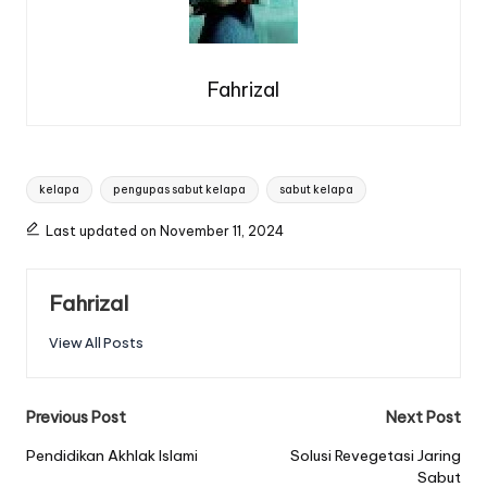
Fahrizal
Tags:
kelapa
pengupas sabut kelapa
sabut kelapa
Last updated on November 11, 2024
Fahrizal
View All Posts
Post
Previous Post
Next Post
navigation
Pendidikan Akhlak Islami
Solusi Revegetasi Jaring
Sabut