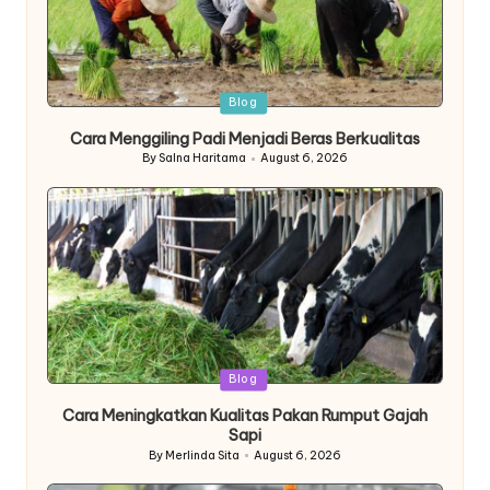
Posted
Blog
in
Cara Menggiling Padi Menjadi Beras Berkualitas
By
Salna Haritama
August 6, 2026
Posted
by
Posted
Blog
in
Cara Meningkatkan Kualitas Pakan Rumput Gajah
Sapi
By
Merlinda Sita
August 6, 2026
Posted
by