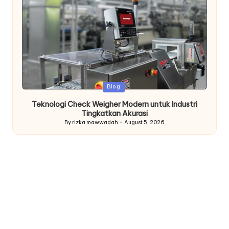
Posted
Blog
in
Teknologi Check Weigher Modern untuk Industri
Tingkatkan Akurasi
By
rizka mawwadah
August 5, 2026
Posted
by