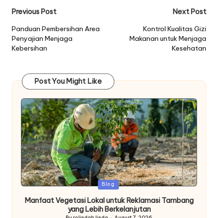
Post
Previous Post
Next Post
navigation
Panduan Pembersihan Area
Kontrol Kualitas Gizi
Penyajian Menjaga
Makanan untuk Menjaga
Kebersihan
Kesehatan
Post You Might Like
Posted
Blog
in
Manfaat Vegetasi Lokal untuk Reklamasi Tambang
yang Lebih Berkelanjutan
By
rolindah linda
August 7, 2026