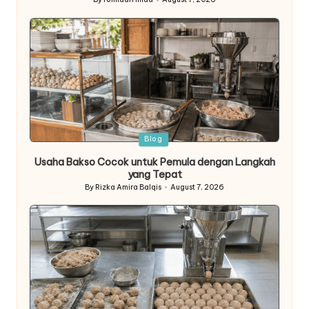
Posted
by
Posted
Blog
in
Usaha Bakso Cocok untuk Pemula dengan Langkah
yang Tepat
By
Rizka Amira Balqis
August 7, 2026
Posted
by