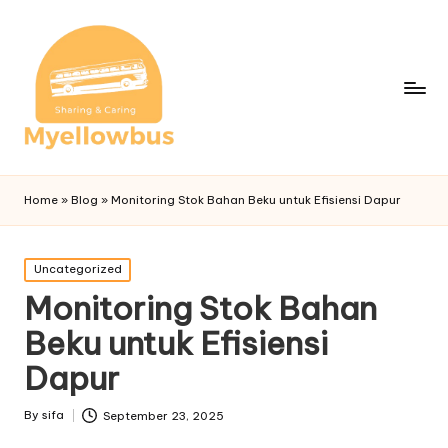
Home
»
Blog
»
Monitoring Stok Bahan Beku untuk Efisiensi Dapur
Posted
Uncategorized
in
Monitoring Stok Bahan
Beku untuk Efisiensi
Dapur
By
sifa
September 23, 2025
Posted
by