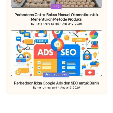
Posted
Blog
in
Perbedaan Cetak Bakso Manual Otomatis untuk
Menentukan Metode Produksi
By
Rizka Amira Balqis
August 7, 2026
Posted
by
Posted
Uncategorized
in
Perbedaan Iklan Google Ads dan SEO untuk Bisnis
By
naurah maizani
August 7, 2026
Posted
by