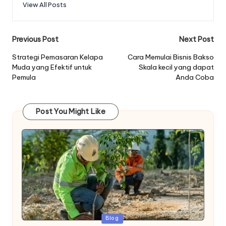
View All Posts
Post
Previous Post
Next Post
navigation
Strategi Pemasaran Kelapa
Cara Memulai Bisnis Bakso
Muda yang Efektif untuk
Skala kecil yang dapat
Pemula
Anda Coba
Post You Might Like
Posted
Blog