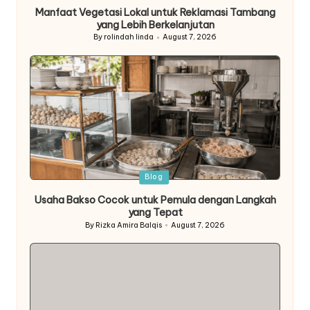
in
Manfaat Vegetasi Lokal untuk Reklamasi Tambang
yang Lebih Berkelanjutan
By
rolindah linda
August 7, 2026
Posted
by
Posted
Blog
in
Usaha Bakso Cocok untuk Pemula dengan Langkah
yang Tepat
By
Rizka Amira Balqis
August 7, 2026
Posted
by