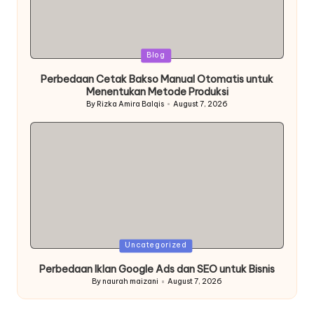
Posted
Blog
in
Perbedaan Cetak Bakso Manual Otomatis untuk
Menentukan Metode Produksi
By
Rizka Amira Balqis
August 7, 2026
Posted
by
Posted
Uncategorized
in
Perbedaan Iklan Google Ads dan SEO untuk Bisnis
By
naurah maizani
August 7, 2026
Posted
by