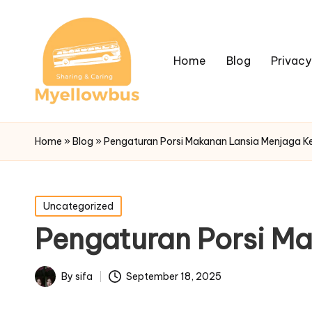
Home
Blog
Privacy
Home
»
Blog
»
Pengaturan Porsi Makanan Lansia Menjaga K
Posted
Uncategorized
in
Pengaturan Porsi M
By
sifa
September 18, 2025
Posted
by