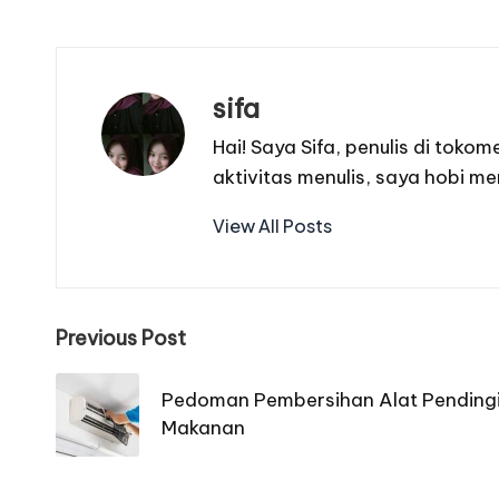
sifa
Hai! Saya Sifa, penulis di toko
aktivitas menulis, saya hobi m
View All Posts
Post
Previous Post
navigation
Pedoman Pembersihan Alat Pending
Makanan