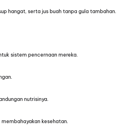
, sup hangat, serta jus buah tanpa gula tambahan.
h untuk sistem pencernaan mereka.
ngan.
andungan nutrisinya.
pa membahayakan kesehatan.