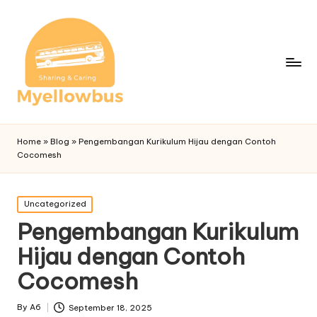
Home
»
Blog
»
Pengembangan Kurikulum Hijau dengan Contoh
Cocomesh
Posted
Uncategorized
in
Pengembangan Kurikulum
Hijau dengan Contoh
Cocomesh
By
A6
September 18, 2025
Posted