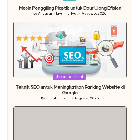
in
Mesin Penggiling Plastik untuk Daur Ulang Efisien
By
Andayani Hayuning Tyas
August 5, 2026
Posted
by
Posted
Uncategorized
in
Teknik SEO untuk Meningkatkan Ranking Website di
Google
By
naurah maizani
August 5, 2026
Posted
by