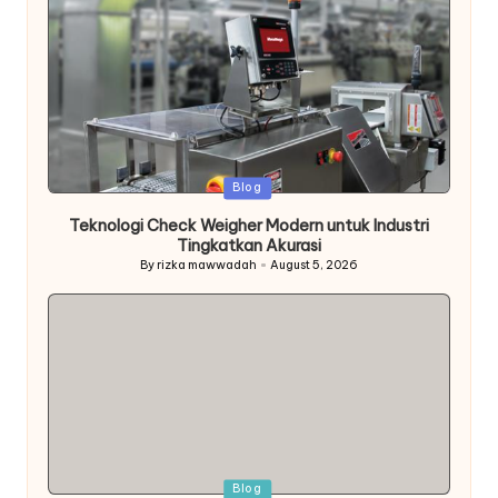
Posted
Blog
in
Teknologi Check Weigher Modern untuk Industri
Tingkatkan Akurasi
By
rizka mawwadah
August 5, 2026
Posted
by
Posted
Blog