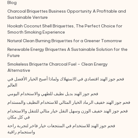
Blog
Charcoal Briquettes Business Opportunity A Profitable and
Sustainable Venture
Hookah Coconut Shell Briquettes, The Perfect Choice for
Smooth Smoking Experience
Natural Clean Burning Briquettes for a Greener Tomorrow
Renewable Energy Briquettes A Sustainable Solution for the
Future
Smokeless Briquette Charcoal Fuel – Clean Energy
Alternative
فحم جوز الهند اقتصادي في الاستهلاك ولماذا أصبح الخيار الأفضل في
العالم
فحم جوز الهند بديل نظيف للطهي والاستخدام اليومي
فحم جوز الهند خفيف الرماد الخيار المثالي للاستخدام النظيف والمستدام
فحم جوز الهند خفيف الوزن وسهل النقل خيار مثالي للتنقل والاستخدام
في كل مكان
فحم جوز الهند للاستخدام في المنتجعات خيار فاخر لتجربة راحة
واستجمام راقية