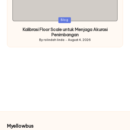
Posted
Blog
in
Kalibrasi Floor Scale untuk Menjaga Akurasi
Penimbangan
By
rolindah linda
August 4, 2026
Posted
by
Myellowbus