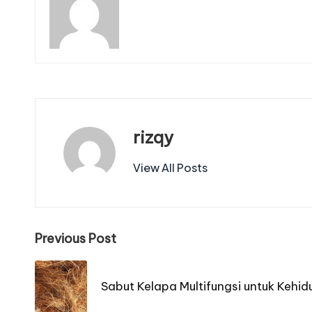
rizqy
View All Posts
Post
Previous Post
navigation
Sabut Kelapa Multifungsi untuk Kehid