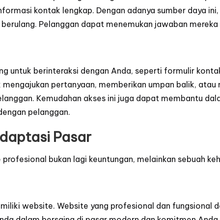
n informasi kontak lengkap. Dengan adanya sumber daya i
 berulang. Pelanggan dapat menemukan jawaban mereka s
 untuk berinteraksi dengan Anda, seperti formulir kontak
k mengajukan pertanyaan, memberikan umpan balik, atau 
 pelanggan. Kemudahan akses ini juga dapat membantu d
 dengan pelanggan.
daptasi Pasar
e profesional bukan lagi keuntungan, melainkan sebuah keh
iliki website. Website yang profesional dan fungsion
 Anda dalam bersaing di pasar modern dan komitmen Anda 