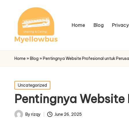
Home
Blog
Privacy
Home
»
Blog
»
Pentingnya Website Profesional untuk Perus
Posted
Uncategorized
in
Pentingnya Website 
By
rizqy
June 26, 2025
Posted
by