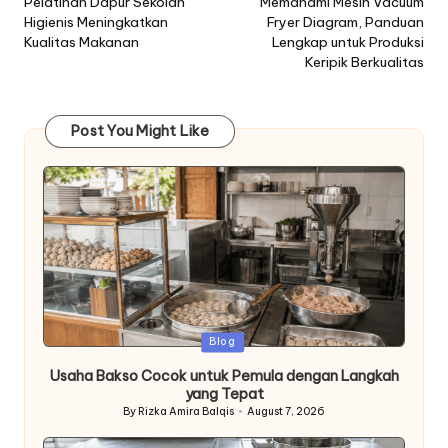
navigation
Pelatihan Dapur Sekolah
Memahami Mesin Vacuum
Higienis Meningkatkan
Fryer Diagram, Panduan
Kualitas Makanan
Lengkap untuk Produksi
Keripik Berkualitas
Post You Might Like
Posted
Blog
in
Usaha Bakso Cocok untuk Pemula dengan Langkah
yang Tepat
By
Rizka Amira Balqis
August 7, 2026
Posted
by