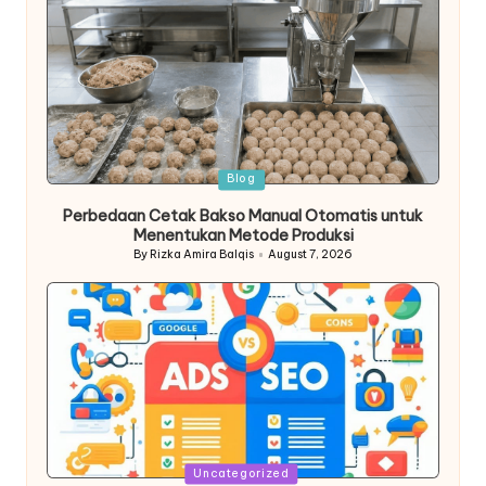
Posted
Blog
in
Perbedaan Cetak Bakso Manual Otomatis untuk
Menentukan Metode Produksi
By
Rizka Amira Balqis
August 7, 2026
Posted
by
Posted
Uncategorized