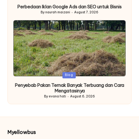
in
Perbedaan Iklan Google Ads dan SEO untuk Bisnis
By
naurah maizani
August 7, 2026
Posted
by
Posted
Blog
in
Penyebab Pakan Ternak Banyak Terbuang dan Cara
Mengatasinya
By
evana hati
August 6, 2026
Posted
by
Myellowbus