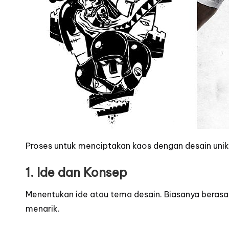
Proses untuk menciptakan kaos dengan desain unik 
1. Ide dan Konsep
Menentukan ide atau tema desain. Biasanya berasal 
menarik.