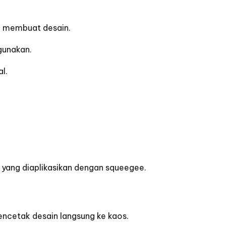
uk membuat desain.
gunakan.
l.
 yang diaplikasikan dengan squeegee.
encetak desain langsung ke kaos.