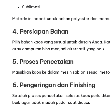
Sublimasi
Metode ini cocok untuk bahan polyester dan memun
4. Persiapan Bahan
Pilih bahan kaos yang sesuai untuk desain Anda. K
atau campuran bisa menjadi alternatif yang baik.
5. Proses Pencetakan
Masukkan kaos ke dalam mesin sablon sesuai metode
6. Pengeringan dan Finishing
Setelah proses pencetakan selesai, kaos perlu diker
baik agar tidak mudah pudar saat dicuci.