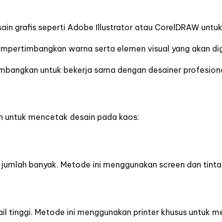
in grafis seperti Adobe Illustrator atau CorelDRAW unt
empertimbangkan warna serta elemen visual yang akan di
timbangkan untuk bekerja sama dengan desainer profesiona
n untuk mencetak desain pada kaos:
jumlah banyak. Metode ini menggunakan screen dan tinta
ail tinggi. Metode ini menggunakan printer khusus untuk m