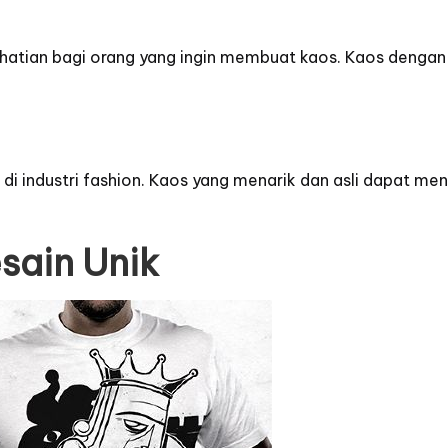
rhatian bagi orang yang ingin membuat kaos. Kaos denga
 di industri fashion. Kaos yang menarik dan asli dapat
sain Unik