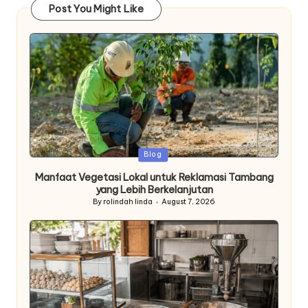
Post You Might Like
Posted
Blog
in
Manfaat Vegetasi Lokal untuk Reklamasi Tambang
yang Lebih Berkelanjutan
By
rolindah linda
August 7, 2026
Posted
by