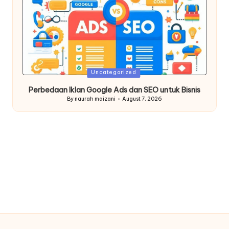
Posted
Uncategorized
in
Perbedaan Iklan Google Ads dan SEO untuk Bisnis
By
naurah maizani
August 7, 2026
Posted
by