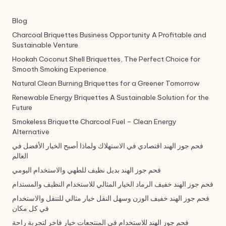
Blog
Charcoal Briquettes Business Opportunity A Profitable and
Sustainable Venture
Hookah Coconut Shell Briquettes, The Perfect Choice for
Smooth Smoking Experience
Natural Clean Burning Briquettes for a Greener Tomorrow
Renewable Energy Briquettes A Sustainable Solution for the
Future
Smokeless Briquette Charcoal Fuel – Clean Energy
Alternative
فحم جوز الهند اقتصادي في الاستهلاك ولماذا أصبح الخيار الأفضل في
العالم
فحم جوز الهند بديل نظيف للطهي والاستخدام اليومي
فحم جوز الهند خفيف الرماد الخيار المثالي للاستخدام النظيف والمستدام
فحم جوز الهند خفيف الوزن وسهل النقل خيار مثالي للتنقل والاستخدام
في كل مكان
فحم جوز الهند للاستخدام في المنتجعات خيار فاخر لتجربة راحة