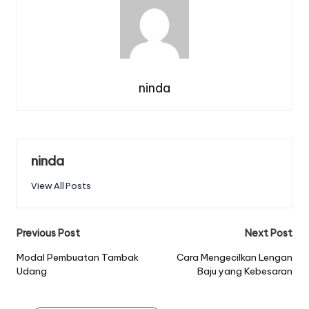
ninda
ninda
View All Posts
Post
Previous Post
Next Post
navigation
Modal Pembuatan Tambak
Cara Mengecilkan Lengan
Udang
Baju yang Kebesaran