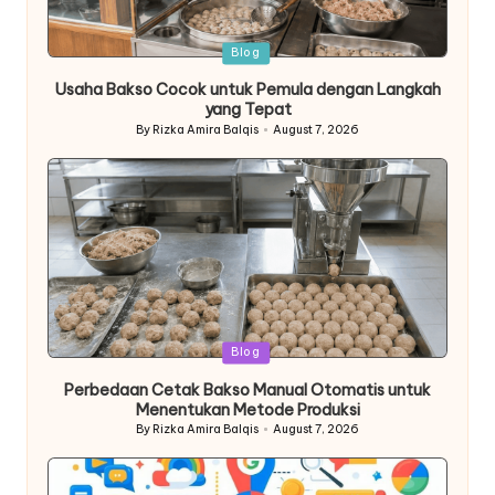
Posted
Blog
in
Usaha Bakso Cocok untuk Pemula dengan Langkah
yang Tepat
By
Rizka Amira Balqis
August 7, 2026
Posted
by
Posted
Blog
in
Perbedaan Cetak Bakso Manual Otomatis untuk
Menentukan Metode Produksi
By
Rizka Amira Balqis
August 7, 2026
Posted
by