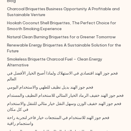
Blog
Charcoal Briquettes Business Opportunity A Profitable and
Sustainable Venture
Hookah Coconut Shell Briquettes, The Perfect Choice for
Smooth Smoking Experience
Natural Clean Burning Briquettes for a Greener Tomorrow
Renewable Energy Briquettes A Sustainable Solution for the
Future
Smokeless Briquette Charcoal Fuel – Clean Energy
Alternative
فحم جوز الهند اقتصادي في الاستهلاك ولماذا أصبح الخيار الأفضل في
العالم
فحم جوز الهند بديل نظيف للطهي والاستخدام اليومي
فحم جوز الهند خفيف الرماد الخيار المثالي للاستخدام النظيف والمستدام
فحم جوز الهند خفيف الوزن وسهل النقل خيار مثالي للتنقل والاستخدام
في كل مكان
فحم جوز الهند للاستخدام في المنتجعات خيار فاخر لتجربة راحة
واستجمام راقية