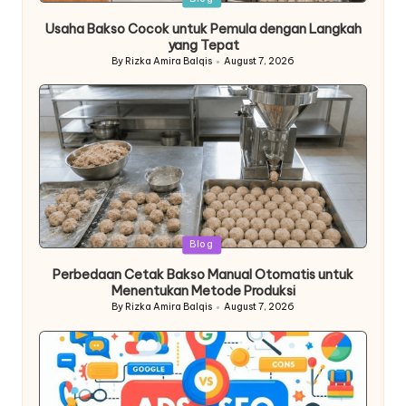
in
Usaha Bakso Cocok untuk Pemula dengan Langkah
yang Tepat
By
Rizka Amira Balqis
August 7, 2026
Posted
by
Posted
Blog
in
Perbedaan Cetak Bakso Manual Otomatis untuk
Menentukan Metode Produksi
By
Rizka Amira Balqis
August 7, 2026
Posted
by