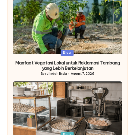
Posted
Blog
in
Manfaat Vegetasi Lokal untuk Reklamasi Tambang
yang Lebih Berkelanjutan
By
rolindah linda
August 7, 2026
Posted
by
Posted
Blog