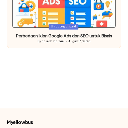
Posted
Uncategorized
in
Perbedaan Iklan Google Ads dan SEO untuk Bisnis
By
naurah maizani
August 7, 2026
Posted
by
Myellowbus