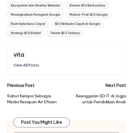
Kecepatan dan Struktur Website
Konten SEO Berkualitas
Meningkatkan Peringkat Google
Mobile-First SEO Google
Riset Kata Kunci Cepat
SEO Website Cepat di Google
Strategi SEO Efektif
Teknik SEO Terbaru
vita
View All Posts
Post
Previous Post
Next Post
navigation
Sabut Kelapa Sebagai
Keunggulan SD IT di Jogja
Media Resapan Air Efisien
untuk Pendidikan Anak
Post You Might Like