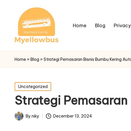
Home
Blog
Privacy
Home
»
Blog
»
Strategi Pemasaran Bisnis Bumbu Kering Auto
Posted
Uncategorized
in
Strategi Pemasaran 
By
niky
December 13, 2024
Posted
by