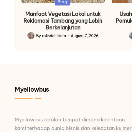
Posted
Blog
in
Manfaat Vegetasi Lokal untuk
Usah
Reklamasi Tambang yang Lebih
Pemul
Berkelanjutan
By
rolindah linda
August 7, 2026
Posted
P
by
b
Myellowbus
Myellowbus adalah tempat dimana kecintaan
kami terhadap dunia bisnis dan kelezatan kuliner