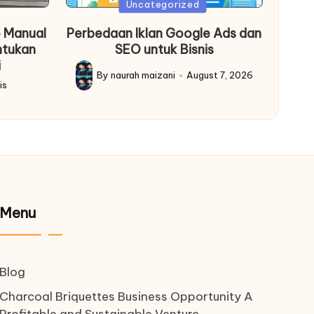
Posted
Uncategorized
in
 Manual
Perbedaan Iklan Google Ads dan
ntukan
SEO untuk Bisnis
i
By
naurah maizani
August 7, 2026
Posted
is
by
Menu
Blog
Charcoal Briquettes Business Opportunity A