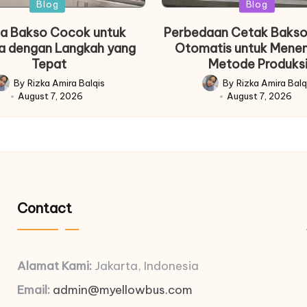
Posted
Posted
Blog
Blog
in
in
a Bakso Cocok untuk
Perbedaan Cetak Bakso
a dengan Langkah yang
Otomatis untuk Mene
Tepat
Metode Produks
By
Rizka Amira Balqis
By
Rizka Amira Balq
osted
Posted
August 7, 2026
August 7, 2026
y
by
Contact
Alamat Kami:
Jakarta, Indonesia
Email:
admin@myellowbus.com