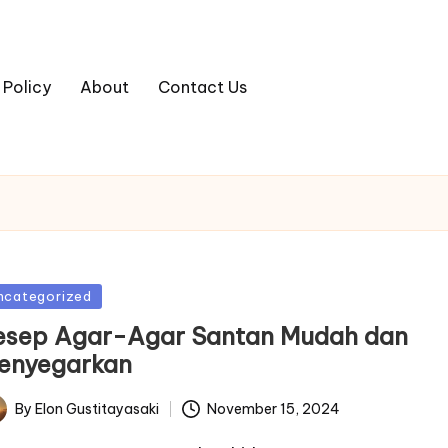
 Policy
About
Contact Us
sted
ncategorized
esep Agar-Agar Santan Mudah dan
enyegarkan
By
Elon Gustitayasaki
November 15, 2024
ted