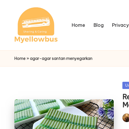
Home
Blog
Privacy
Home
»
agar-agar santan menyegarkan
Po
U
in
R
M
Pos
by