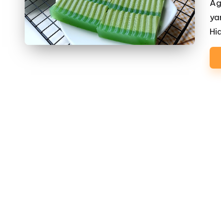
Ag
ya
Hi