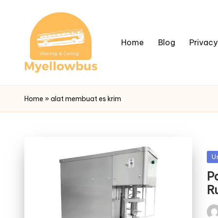
Home
Blog
Privacy
Home
»
alat membuat es krim
Po
U
in
P
R
Pos