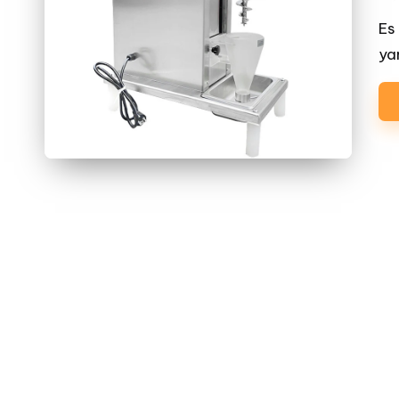
by
Es
ya