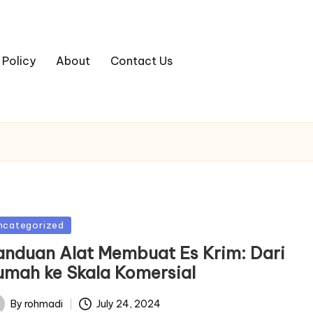
 Policy
About
Contact Us
sted
ncategorized
anduan Alat Membuat Es Krim: Dari
umah ke Skala Komersial
By
rohmadi
July 24, 2024
ted