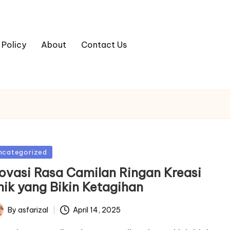
 Policy
About
Contact Us
sted
ncategorized
novasi Rasa Camilan Ringan Kreasi
nik yang Bikin Ketagihan
By
asfarizal
April 14, 2025
ted