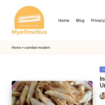
Home
Blog
Privacy
Home
»
camilan modern
Po
U
in
I
U
Pos
by