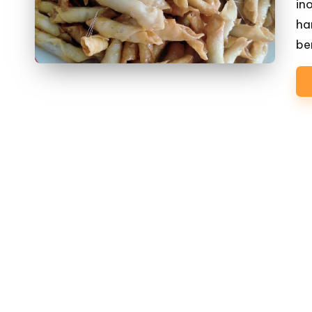
in
ha
be