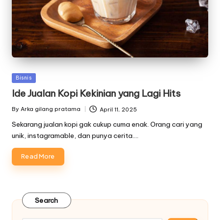
Posted
Bisnis
in
Ide Jualan Kopi Kekinian yang Lagi Hits
By
Arka gilang pratama
April 11, 2025
Posted
by
Sekarang jualan kopi gak cukup cuma enak. Orang cari yang
unik, instagramable, dan punya cerita.…
Read More
Search