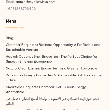
Email:
admin@myellowbus.com
+6281368793452
Menu
Blog
Charcoal Briquettes Business Opportunity A Profitable and
Sustainable Venture
Hookah Coconut Shell Briquettes, The Perfect Choice for
Smooth Smoking Experience
Natural Clean Burning Briquettes for a Greener Tomorrow
Renewable Energy Briquettes A Sustainable Solution for the
Future
Smokeless Briquette Charcoal Fuel – Clean Energy
Alternative
فحم جوز الهند اقتصادي في الاستهلاك ولماذا أصبح الخيار الأفضل في
العالم