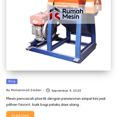
Posted
Blog
in
By
Mohammad Zaidan
September 4, 2025
Posted
by
Mesin pencacah plastik dengan perawatan simpel kini jadi
pilihan favorit, baik bagi pelaku daur ulang…
Read More