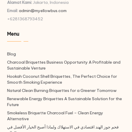
Alamat Kami:
Jakarta, Indonesia
Email:
admin@myellowbus.com
+6281368793452
Menu
Blog
Charcoal Briquettes Business Opportunity A Profitable and
Sustainable Venture
Hookah Coconut Shell Briquettes, The Perfect Choice for
Smooth Smoking Experience
Natural Clean Burning Briquettes for a Greener Tomorrow
Renewable Energy Briquettes A Sustainable Solution for the
Future
Smokeless Briquette Charcoal Fuel – Clean Energy
Alternative
فحم جوز الهند اقتصادي في الاستهلاك ولماذا أصبح الخيار الأفضل في