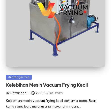
Posted
Uncategorized
in
Kelebihan Mesin Vacuum Frying Kecil
By
Dewangga
October 20, 2025
Posted
by
Kelebihan mesin vacuum frying kecil pertama tama. Buat
kamu yang baru mulai usaha makanan ringan,…