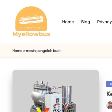
Home
Blog
Privacy
Home
»
mesin pengolah buah
Po
U
in
K
Pos
by