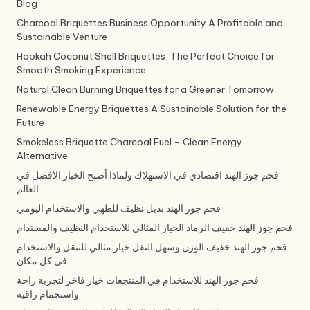
Blog
Charcoal Briquettes Business Opportunity A Profitable and
Sustainable Venture
Hookah Coconut Shell Briquettes, The Perfect Choice for
Smooth Smoking Experience
Natural Clean Burning Briquettes for a Greener Tomorrow
Renewable Energy Briquettes A Sustainable Solution for the
Future
Smokeless Briquette Charcoal Fuel – Clean Energy
Alternative
فحم جوز الهند اقتصادي في الاستهلاك ولماذا أصبح الخيار الأفضل في
العالم
فحم جوز الهند بديل نظيف للطهي والاستخدام اليومي
فحم جوز الهند خفيف الرماد الخيار المثالي للاستخدام النظيف والمستدام
فحم جوز الهند خفيف الوزن وسهل النقل خيار مثالي للتنقل والاستخدام
في كل مكان
فحم جوز الهند للاستخدام في المنتجعات خيار فاخر لتجربة راحة
واستجمام راقية