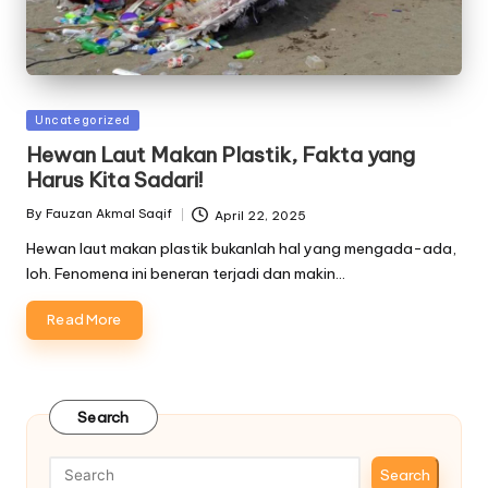
Posted
Uncategorized
in
Hewan Laut Makan Plastik, Fakta yang
Harus Kita Sadari!
By
Fauzan Akmal Saqif
April 22, 2025
Posted
by
Hewan laut makan plastik bukanlah hal yang mengada-ada,
loh. Fenomena ini beneran terjadi dan makin…
Read More
Search
Search