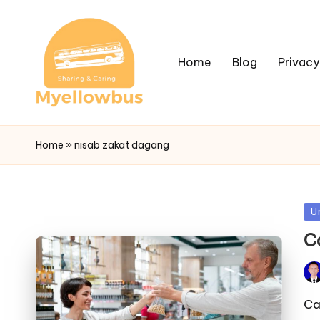
Home
Blog
Privacy
Home
»
nisab zakat dagang
Po
U
in
C
Pos
by
Ca