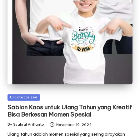
Posted
Uncategorized
in
Sablon Kaos untuk Ulang Tahun yang Kreatif
Bisa Berkesan Momen Spesial
By
Syahrul Arifianto
November 19, 2024
Posted
by
Ulang tahun adalah momen spesial yang sering dirayakan