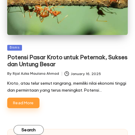
Posted
Bisnis
in
Potensi Pasar Kroto untuk Peternak, Sukses
dan Untung Besar
By
Rijal Azka Maulana Ahmad
January 16, 2025
Posted
by
Kroto, atau telur semut rangrang, memiliki nilai ekonomi tinggi
dan permintaan yang terus meningkat. Potensi…
Read More
Search