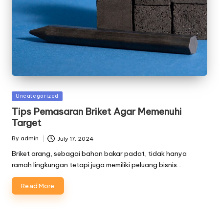
Posted
Uncategorized
in
Tips Pemasaran Briket Agar Memenuhi
Target
By
admin
July 17, 2024
Posted
by
Briket arang, sebagai bahan bakar padat, tidak hanya
ramah lingkungan tetapi juga memiliki peluang bisnis…
Read More