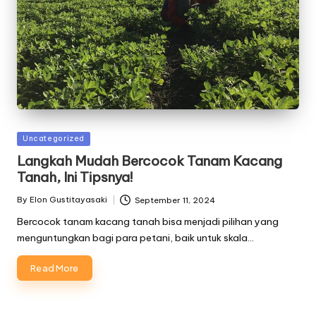
Posted
Uncategorized
in
Langkah Mudah Bercocok Tanam Kacang
Tanah, Ini Tipsnya!
By
Elon Gustitayasaki
September 11, 2024
Posted
by
Bercocok tanam kacang tanah bisa menjadi pilihan yang
menguntungkan bagi para petani, baik untuk skala…
Read More