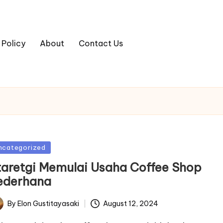
 Policy
About
Contact Us
sted
ncategorized
taretgi Memulai Usaha Coffee Shop
ederhana
By
Elon Gustitayasaki
August 12, 2024
ted