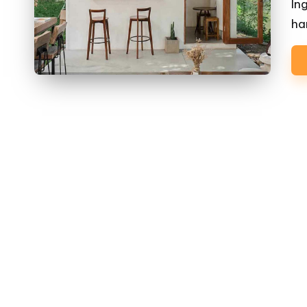
In
ha