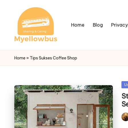
Home
Blog
Privacy
Home
»
Tips Sukses Coffee Shop
Po
U
in
S
S
Pos
by