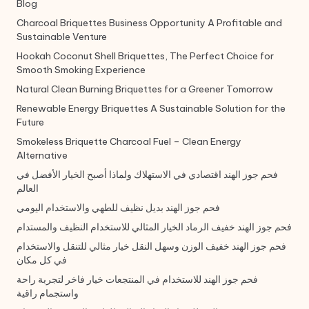
Blog
Charcoal Briquettes Business Opportunity A Profitable and
Sustainable Venture
Hookah Coconut Shell Briquettes, The Perfect Choice for
Smooth Smoking Experience
Natural Clean Burning Briquettes for a Greener Tomorrow
Renewable Energy Briquettes A Sustainable Solution for the
Future
Smokeless Briquette Charcoal Fuel – Clean Energy
Alternative
فحم جوز الهند اقتصادي في الاستهلاك ولماذا أصبح الخيار الأفضل في
العالم
فحم جوز الهند بديل نظيف للطهي والاستخدام اليومي
فحم جوز الهند خفيف الرماد الخيار المثالي للاستخدام النظيف والمستدام
فحم جوز الهند خفيف الوزن وسهل النقل خيار مثالي للتنقل والاستخدام
في كل مكان
فحم جوز الهند للاستخدام في المنتجعات خيار فاخر لتجربة راحة
واستجمام راقية