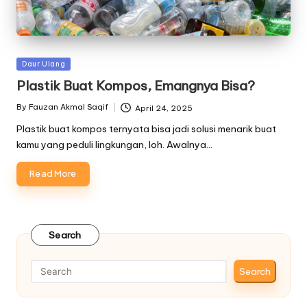
Posted
Daur Ulang
in
Plastik Buat Kompos, Emangnya Bisa?
By
Fauzan Akmal Saqif
April 24, 2025
Posted
by
Plastik buat kompos ternyata bisa jadi solusi menarik buat
kamu yang peduli lingkungan, loh. Awalnya…
Read More
Search
Search