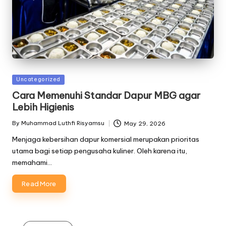
Posted
Uncategorized
in
Cara Memenuhi Standar Dapur MBG agar
Lebih Higienis
By
Muhammad Luthfi Risyamsu
May 29, 2026
Posted
by
Menjaga kebersihan dapur komersial merupakan prioritas
utama bagi setiap pengusaha kuliner. Oleh karena itu,
memahami…
Read More