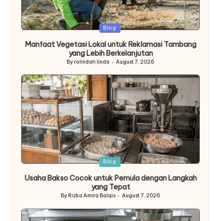
Posted
Blog
in
Manfaat Vegetasi Lokal untuk Reklamasi Tambang
yang Lebih Berkelanjutan
By
rolindah linda
August 7, 2026
Posted
by
Posted
Blog
in
Usaha Bakso Cocok untuk Pemula dengan Langkah
yang Tepat
By
Rizka Amira Balqis
August 7, 2026
Posted
by