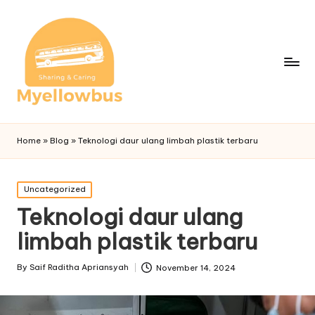
Home
»
Blog
»
Teknologi daur ulang limbah plastik terbaru
Posted
Uncategorized
in
Teknologi daur ulang
limbah plastik terbaru
By
Saif Raditha Apriansyah
November 14, 2024
Posted
by