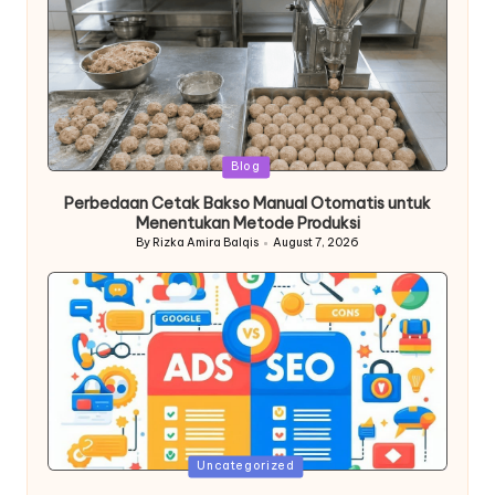
Posted
Blog
in
Perbedaan Cetak Bakso Manual Otomatis untuk
Menentukan Metode Produksi
By
Rizka Amira Balqis
August 7, 2026
Posted
by
Posted
Uncategorized
in