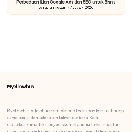
Perbedaan Iklan Google Ads dan SEO untuk Bisnis
By
naurah maizani
August 7, 2026
Posted
by
Myellowbus
Myellowbus adalah tempat dimana kecintaan kami terhadap
dunia bisnis dan kelezatan kuliner bertemu. Kami
didedikasikan untuk menyediakan informasi terkini seputar
dunia bisnis, serta membagikan inspirasi resep kuliner yang