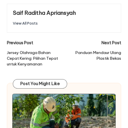
Saif Raditha Apriansyah
View All Posts
Post
Previous Post
Next Post
navigation
Jersey Olahraga Bahan
Panduan Mendaur Ulang
Cepat Kering: Pilihan Tepat
Plastik Bekas
untuk Kenyamanan
Post You Might Like