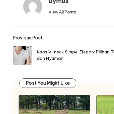
dymas
View All Posts
Post
Previous Post
navigation
Kaos V-neck Simpel Elegan: Pilihan 
dan Nyaman
Post You Might Like