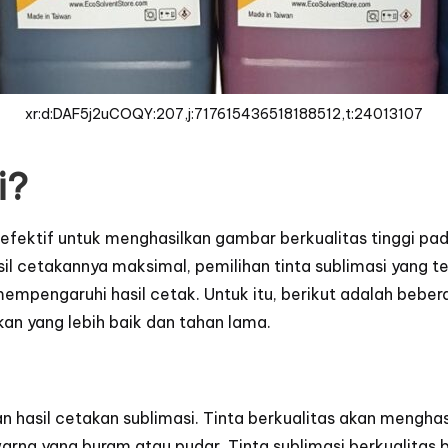
xr:d:DAF5j2uCOQY:207,j:717615436518188512,t:24013107
i?
ektif untuk menghasilkan gambar berkualitas tinggi pada
hasil cetakannya maksimal, pemilihan tinta sublimasi yang
 mempengaruhi hasil cetak. Untuk itu, berikut adalah be
kan yang lebih baik dan tahan lama.
n hasil cetakan sublimasi. Tinta berkualitas akan mengha
arna yang buram atau pudar. Tinta sublimasi berkualitas 