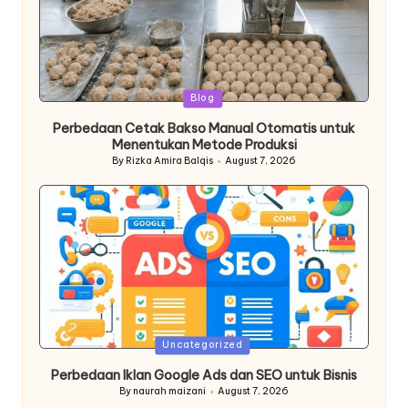
Posted
Blog
in
Perbedaan Cetak Bakso Manual Otomatis untuk
Menentukan Metode Produksi
By
Rizka Amira Balqis
August 7, 2026
Posted
by
Posted
Uncategorized
in
Perbedaan Iklan Google Ads dan SEO untuk Bisnis
By
naurah maizani
August 7, 2026
Posted
by