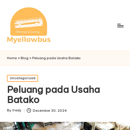
Home
»
Blog
»
Peluang pada Usaha Batako
Posted
Uncategorized
in
Peluang pada Usaha
Batako
By
fredy
December 30, 2024
Posted
by