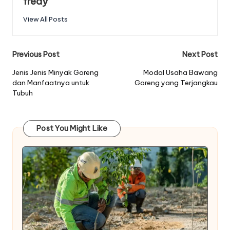
fredy
View All Posts
Post
Previous Post
Next Post
navigation
Jenis Jenis Minyak Goreng
Modal Usaha Bawang
dan Manfaatnya untuk
Goreng yang Terjangkau
Tubuh
Post You Might Like