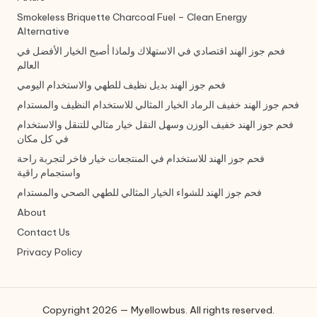
Smokeless Briquette Charcoal Fuel – Clean Energy
Alternative
فحم جوز الهند اقتصادي في الاستهلاك ولماذا أصبح الخيار الأفضل في
العالم
فحم جوز الهند بديل نظيف للطهي والاستخدام اليومي
فحم جوز الهند خفيف الرماد الخيار المثالي للاستخدام النظيف والمستدام
فحم جوز الهند خفيف الوزن وسهل النقل خيار مثالي للتنقل والاستخدام
في كل مكان
فحم جوز الهند للاستخدام في المنتجعات خيار فاخر لتجربة راحة
واستجمام راقية
فحم جوز الهند للشواء الخيار المثالي للطهي الصحي والمستدام
About
Contact Us
Privacy Policy
Copyright 2026 — Myellowbus. All rights reserved.