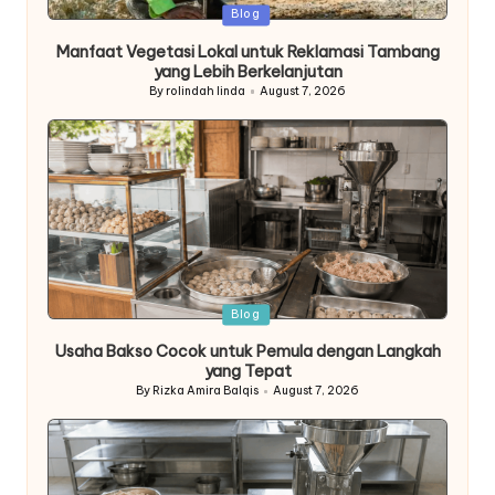
Posted
Blog
in
Manfaat Vegetasi Lokal untuk Reklamasi Tambang
yang Lebih Berkelanjutan
By
rolindah linda
August 7, 2026
Posted
by
Posted
Blog
in
Usaha Bakso Cocok untuk Pemula dengan Langkah
yang Tepat
By
Rizka Amira Balqis
August 7, 2026
Posted
by