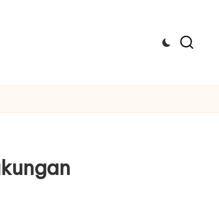
gkungan