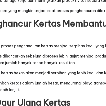
tenaga kerja dan meningkatkan produktivitas secara kes
dera yang mungkin terjadi saat proses penghancuran dila
ghancur Kertas Membantu
ses penghancuran kertas menjadi serpihan kecil yang le
 dihancurkan sebelum diproses lebih lanjut menjadi produ
lam jumlah banyak tanpa banyak kesulitan.
kertas bekas akan menjadi serpihan yang lebih kecil dan 
imbah kertas dalam jumlah besar, mengurangi biaya tran
bih lanjut.
Daur Ulang Kertas