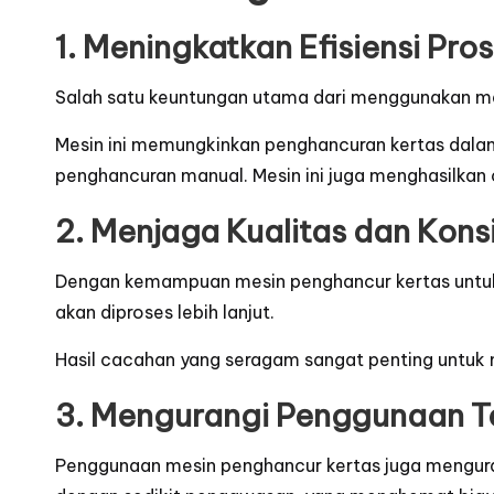
1. Meningkatkan Efisiensi Pro
Salah satu keuntungan utama dari menggunakan mes
Mesin ini memungkinkan penghancuran kertas dalam
penghancuran manual.
Mesin
ini juga menghasilkan
2. Menjaga Kualitas dan Kons
Dengan kemampuan mesin penghancur kertas untuk 
akan diproses lebih lanjut.
Hasil cacahan yang seragam sangat penting untuk me
3. Mengurangi Penggunaan T
Penggunaan mesin penghancur kertas juga menguran