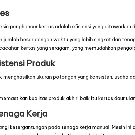
ses
in penghancur kertas adalah efisiensi yang ditawarkan d
 jumlah besar dengan waktu yang lebih singkat dan tenag
 cacahan kertas yang seragam, yang memudahkan pengolah
istensi Produk
menghasilkan ukuran potongan yang konsisten, usaha da
mastikan kualitas produk akhir, baik itu kertas daur ulan
enaga Kerja
gi ketergantungan pada tenaga kerja manual. Mesin ini 