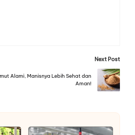
Next Post
mut Alami, Manisnya Lebih Sehat dan
Aman!