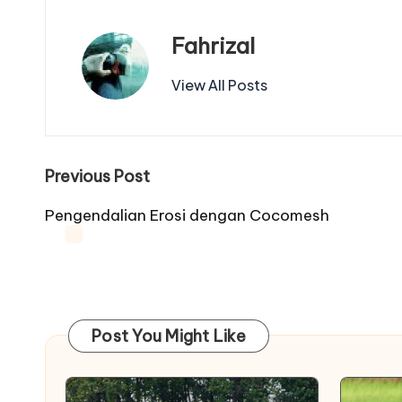
Fahrizal
View All Posts
Post
Previous Post
navigation
Pengendalian Erosi dengan Cocomesh
Post You Might Like