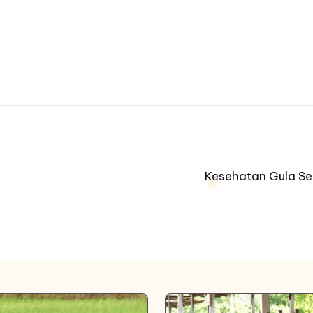
Kesehatan Gula Se