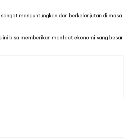
ng sangat menguntungkan dan berkelanjutan di masa
s ini bisa memberikan manfaat ekonomi yang besar